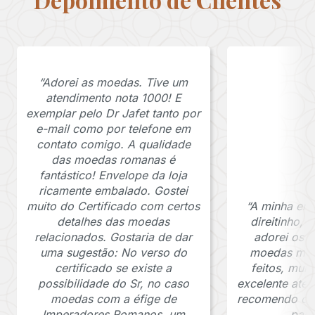
“Adorei as moedas. Tive um
atendimento nota 1000! E
exemplar pelo Dr Jafet tanto por
e-mail como por telefone em
contato comigo. A qualidade
das moedas romanas é
fantástico! Envelope da loja
ricamente embalado. Gostei
muito do Certificado com certos
“A minha en
detalhes das moedas
direitinho,
relacionados. Gostaria de dar
adorei os c
uma sugestão: No verso do
moedas muit
certificado se existe a
feitos, mui
possibilidade do Sr, no caso
excelente ate
moedas com a éfige de
recomendo o J
Imperadores Romanos, um
para