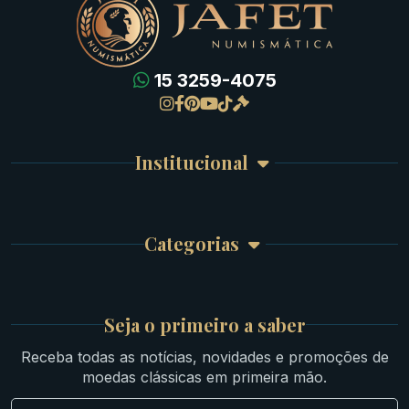
15 3259-4075
Gregas
Detalhes da conta
Romanas
Meus Pedidos
Byzantinas
Institucional
Carrinho de Compra
Bíblicas
Finalizar Compra
Celtas
Garantia e Frete
Culturas Orientais
Categorias
Atendimento
Ouro
Mapa do Site
Prata
Medievais e Modernas
Britsh
Seja o primeiro a saber
Ibéricas
Receba todas as notícias, novidades e promoções de
Lotes Grandes
moedas clássicas em primeira mão.
Material Numismático
NGC e NNC Encapsuladas