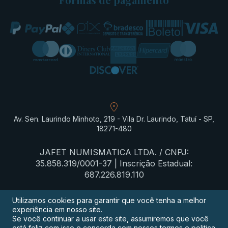
Av. Sen. Laurindo Minhoto, 219 - Vila Dr. Laurindo, Tatuí - SP,
18271-480
JAFET NUMISMATICA LTDA. / CNPJ:
35.858.319/0001-37 | Inscrição Estadual:
687.226.819.110
Utilizamos cookies para garantir que você tenha a melhor
experiência em nosso site.
Termos de privacidade
Se você continuar a usar este site, assumiremos que você
está feliz com isso e concorda com nossos termos e politica