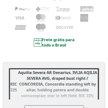
Frete grátis para
todo o Brasil
Aquilia Severa AR Denarius. IVLIA AQILIA
SEVERA AVG, draped bust right /
RIC
CONCORDIA, Concordia standing left by
225
altar, holding patera and double
cornucopiae; star in left field. RIC 225;
RSC 2a; Sear (1988) 2158.