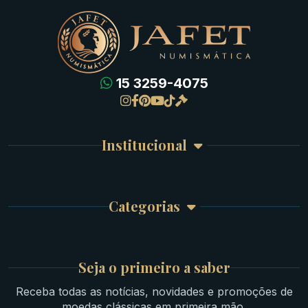
15 3259-4075
Gregas
Detalhes da conta
Romanas
Meus Pedidos
Byzantinas
Institucional
Carrinho de Compra
Bíblicas
Finalizar Compra
Celtas
Garantia e Frete
Culturas Orientais
Categorias
Atendimento
Ouro
Mapa do Site
Prata
Medievais e Modernas
Britsh
Seja o primeiro a saber
Ibéricas
Receba todas as notícias, novidades e promoções de
Lotes Grandes
moedas clássicas em primeira mão.