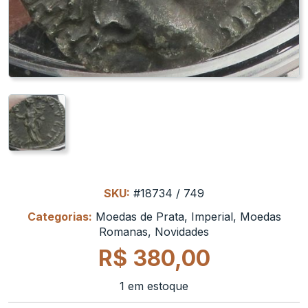
SKU:
#18734 / 749
Categorias:
Moedas de Prata
,
Imperial
,
Moedas
Romanas
,
Novidades
R$
380,00
1 em estoque