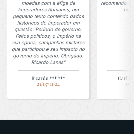
moedas com a éfige de
recomendo o J
Imperadores Romanos, um
para
pequeno texto contendo dados
históricos do Imperador em
questão: Período de governo,
Feitos políticos, o Império na
sua época, campanhas militares
que participou e seu Impacto no
governo do Império. Obrigado.
Ricardo Lanes”
Ricardo *** ***
Carlos 
21/07/2024
03/