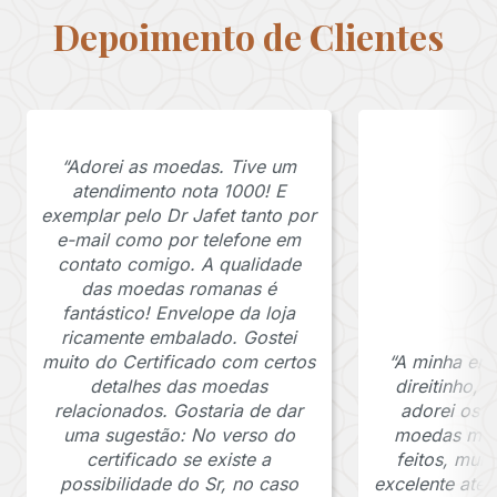
Depoimento de Clientes
“Adorei as moedas. Tive um
atendimento nota 1000! E
exemplar pelo Dr Jafet tanto por
e-mail como por telefone em
contato comigo. A qualidade
das moedas romanas é
fantástico! Envelope da loja
ricamente embalado. Gostei
muito do Certificado com certos
“A minha en
detalhes das moedas
direitinho,
relacionados. Gostaria de dar
adorei os c
uma sugestão: No verso do
moedas muit
certificado se existe a
feitos, mui
possibilidade do Sr, no caso
excelente ate