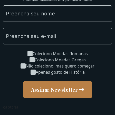
Material Numismático
NGC e NNC Encapsuladas
Novidades
Uncleaned Coins
Coleciono Moedas Romanas
Coleciono Moedas Gregas
Não coleciono, mas quero começar
Apenas gosto de História
Assinar Newsletter
captcha