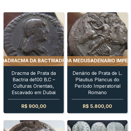
ENARIO IMPERATORIAL DA MEDUSA
DRACMA DA BACTRIA
DRACMA DA BACTRIA
DENARIO IMPERATO
DRACMA D
Dracma de Prata da
Denário de Prata de L.
Bactria de100 B.C –
Plautius Plancus do
Culturas Orientais,
Período Imperatorial
Escavado em Dubai
Romano
R$
900,00
R$
5.800,00