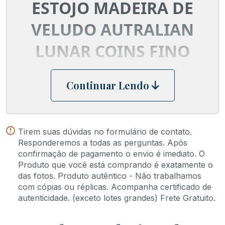
ESTOJO MADEIRA DE
VELUDO AUTRALIAN
LUNAR COINS FINO
DESIGN
Continuar Lendo
ACABAMENTO
ESPECIAL
Tirem suas dúvidas no formulário de contato.
Responderemos a todas as perguntas. Após
PRODUTO IMPORTADO
confirmação de pagamento o envio é imediato. O
Produto que você está comprando é exatamente o
FEITO PARA COLEÇÃO
das fotos. Produto autêntico - Não trabalhamos
com cópias ou réplicas. Acompanha certificado de
AUSTRALIAN LUNAR
autenticidade. (exceto lotes grandes) Frete Gratuito.
COINS