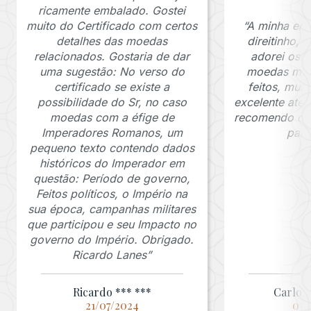
ricamente embalado. Gostei
muito do Certificado com certos
“A minha en
detalhes das moedas
direitinho,
relacionados. Gostaria de dar
adorei os c
uma sugestão: No verso do
moedas muit
certificado se existe a
feitos, mui
possibilidade do Sr, no caso
excelente ate
moedas com a éfige de
recomendo o J
Imperadores Romanos, um
para
pequeno texto contendo dados
históricos do Imperador em
questão: Período de governo,
Feitos políticos, o Império na
sua época, campanhas militares
que participou e seu Impacto no
governo do Império. Obrigado.
Ricardo Lanes”
Ricardo *** ***
Carlos 
21/07/2024
03/