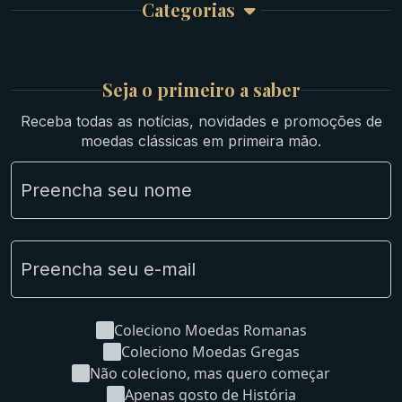
Categorias
Atendimento
Ouro
Mapa do Site
Prata
Medievais e Modernas
Britsh
Seja o primeiro a saber
Ibéricas
Receba todas as notícias, novidades e promoções de
Lotes Grandes
moedas clássicas em primeira mão.
Material Numismático
NGC e NNC Encapsuladas
Novidades
Uncleaned Coins
Coleciono Moedas Romanas
Coleciono Moedas Gregas
Não coleciono, mas quero começar
Apenas gosto de História