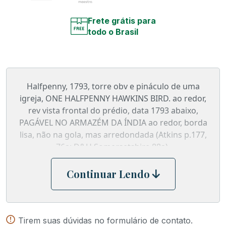
Frete grátis para
todo o Brasil
Halfpenny, 1793, torre obv e pináculo de uma
igreja, ONE HALFPENNY HAWKINS BIRD. ao redor,
rev vista frontal do prédio, data 1793 abaixo,
PAGÁVEL NO ARMAZÉM DA ÍNDIA ao redor, borda
lisa, não na gola, mas arredondada (Atkins p.177,
76a; D&H Somersetshire 88a).
Continuar Lendo
Tirem suas dúvidas no formulário de contato.