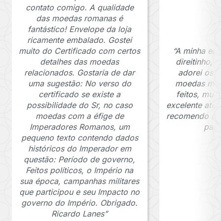
contato comigo. A qualidade
das moedas romanas é
fantástico! Envelope da loja
ricamente embalado. Gostei
muito do Certificado com certos
“A minha en
detalhes das moedas
direitinho,
relacionados. Gostaria de dar
adorei os c
uma sugestão: No verso do
moedas muit
certificado se existe a
feitos, mui
possibilidade do Sr, no caso
excelente ate
moedas com a éfige de
recomendo o J
Imperadores Romanos, um
para
pequeno texto contendo dados
históricos do Imperador em
questão: Período de governo,
Feitos políticos, o Império na
sua época, campanhas militares
que participou e seu Impacto no
governo do Império. Obrigado.
Ricardo Lanes”