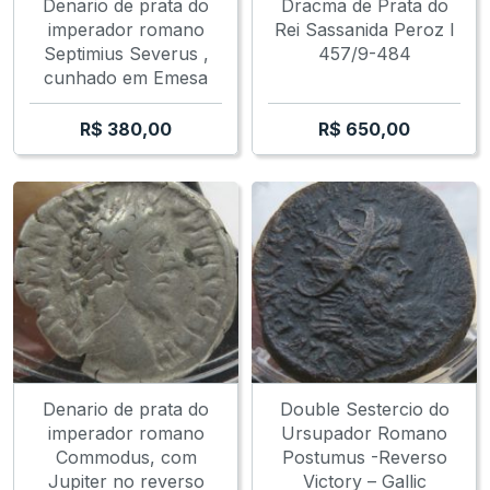
Denario de prata do
Dracma de Prata do
imperador romano
Rei Sassanida Peroz I
Septimius Severus ,
457/9-484
cunhado em Emesa
R$
380,00
R$
650,00
Denario de prata do
Double Sestercio do
imperador romano
Ursupador Romano
Commodus, com
Postumus -Reverso
Jupiter no reverso
Victory – Gallic