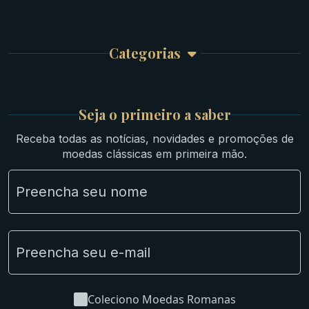
Carrinho de Compra
Bíblicas
Finalizar Compra
Celtas
Garantia e Frete
Culturas Orientais
Categorias
Atendimento
Ouro
Mapa do Site
Prata
Medievais e Modernas
Britsh
Seja o primeiro a saber
Ibéricas
Receba todas as notícias, novidades e promoções de
Lotes Grandes
moedas clássicas em primeira mão.
Material Numismático
NGC e NNC Encapsuladas
Novidades
Uncleaned Coins
Coleciono Moedas Romanas