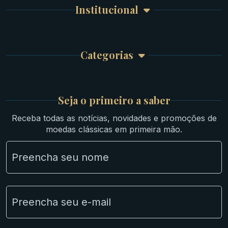
Meus Pedidos
Byzantinas
Institucional
Carrinho de Compra
Bíblicas
Finalizar Compra
Celtas
Garantia e Frete
Culturas Orientais
Categorias
Atendimento
Ouro
Mapa do Site
Prata
Medievais e Modernas
Britsh
Seja o primeiro a saber
Ibéricas
Receba todas as notícias, novidades e promoções de
Lotes Grandes
moedas clássicas em primeira mão.
Material Numismático
NGC e NNC Encapsuladas
Novidades
Uncleaned Coins