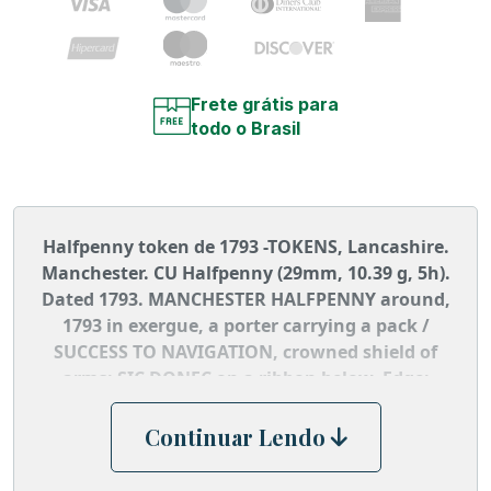
Frete grátis para
todo o Brasil
Halfpenny token de 1793 -TOKENS, Lancashire.
Manchester. CU Halfpenny (29mm, 10.39 g, 5h).
Dated 1793. MANCHESTER HALFPENNY around,
1793 in exergue, a porter carrying a pack /
SUCCESS TO NAVIGATION, crowned shield of
arms; SIC DONEC on a ribbon below. Edge:
PAYABLE AT I FIELDINGS MANCHESTER. D&H
135.
Continuar Lendo