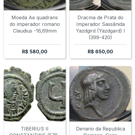
Moeda Ae quadrans
Dracma de Prata do
do imperador romano
Imperador Sassânida
Claudius -16,69mm
Yazdgird (Yazdgard) I
(399-420)
R$
580,00
R$
650,00
TIBERIUS II
Denario da Republica