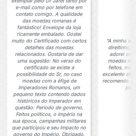
exemplar pelo Dr Jafet tanto por
e-mail como por telefone em
contato comigo. A qualidade
das moedas romanas é
fantástico! Envelope da loja
ricamente embalado. Gostei
muito do Certificado com certos
“A minha en
detalhes das moedas
direitinho,
relacionados. Gostaria de dar
adorei os c
uma sugestão: No verso do
moedas muit
certificado se existe a
feitos, mui
possibilidade do Sr, no caso
excelente ate
moedas com a éfige de
recomendo o J
Imperadores Romanos, um
para
pequeno texto contendo dados
históricos do Imperador em
questão: Período de governo,
Feitos políticos, o Império na
sua época, campanhas militares
que participou e seu Impacto no
governo do Império. Obrigado.