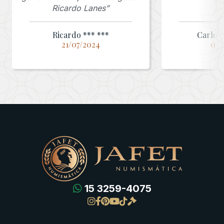
Ricardo Lanes”
Ricardo *** ***
Carlos 
21/07/2024
03/
15 3259-4075
Gregas
Detalhes da conta
Romanas