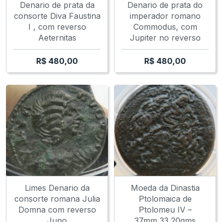
Denario de prata da
Denario de prata do
consorte Diva Faustina
imperador romano
I , com reverso
Commodus, com
Aeternitas
Jupiter no reverso
R$
480,00
R$
480,00
Limes Denario da
Moeda da Dinastia
consorte romana Julia
Ptolomaica de
Domna com reverso
Ptolomeu IV –
Juno
37mm,33,20gms