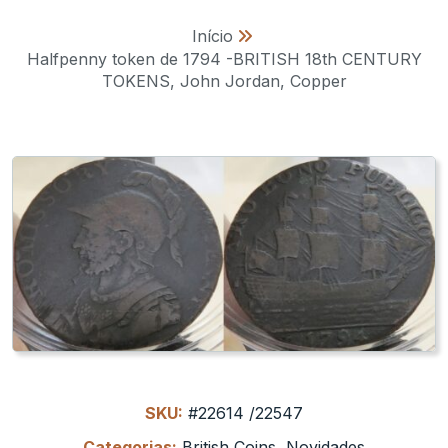
Início
»
Halfpenny token de 1794 -BRITISH 18th CENTURY
TOKENS, John Jordan, Copper
SKU:
#22614 /22547
Categorias:
British Coins
,
Novidades