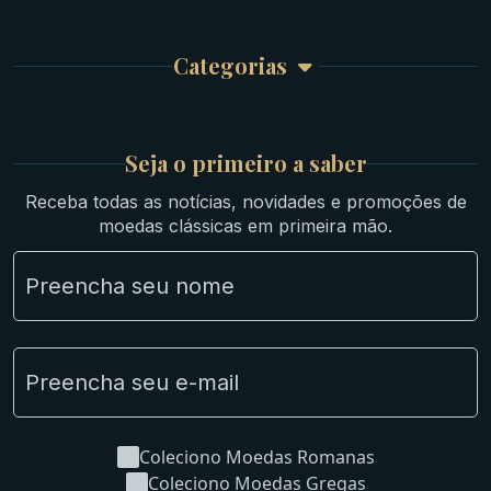
Finalizar Compra
Celtas
Garantia e Frete
Culturas Orientais
Categorias
Atendimento
Ouro
Mapa do Site
Prata
Medievais e Modernas
Britsh
Seja o primeiro a saber
Ibéricas
Receba todas as notícias, novidades e promoções de
Lotes Grandes
moedas clássicas em primeira mão.
Material Numismático
NGC e NNC Encapsuladas
Novidades
Uncleaned Coins
Coleciono Moedas Romanas
Coleciono Moedas Gregas