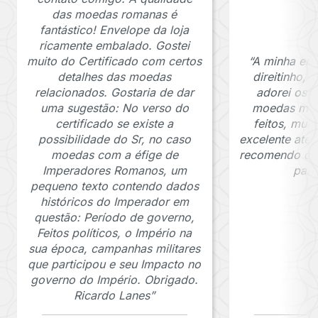
das moedas romanas é
fantástico! Envelope da loja
ricamente embalado. Gostei
muito do Certificado com certos
“A minha en
detalhes das moedas
direitinho,
relacionados. Gostaria de dar
adorei os c
uma sugestão: No verso do
moedas muit
certificado se existe a
feitos, mui
possibilidade do Sr, no caso
excelente ate
moedas com a éfige de
recomendo o J
Imperadores Romanos, um
para
pequeno texto contendo dados
históricos do Imperador em
questão: Período de governo,
Feitos políticos, o Império na
sua época, campanhas militares
que participou e seu Impacto no
governo do Império. Obrigado.
Ricardo Lanes”