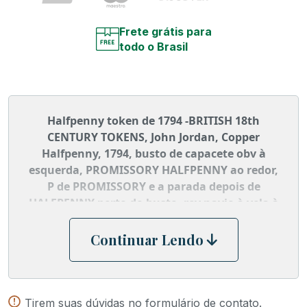
Frete grátis para
todo o Brasil
Halfpenny token de 1794 -BRITISH 18th
CENTURY TOKENS, John Jordan, Copper
Halfpenny, 1794, busto de capacete obv à
esquerda, PROMISSORY HALFPENNY ao redor,
P de PROMISSORY e a parada depois de
HALFPENNY perto do busto, rev navio à vela à
direita, 1794 abaixo, PRO BONO PUBLICO
acima, o mastro principal entre o O de BONO e
Continuar Lendo
o P de PUBLICO, borda PAYABLE AT I & T
SHARPS SALISBURY - X - (D&H Hampshire 42,
borda não listada; Davisson como D&H
Hampshire 42e
Tirem suas dúvidas no formulário de contato.