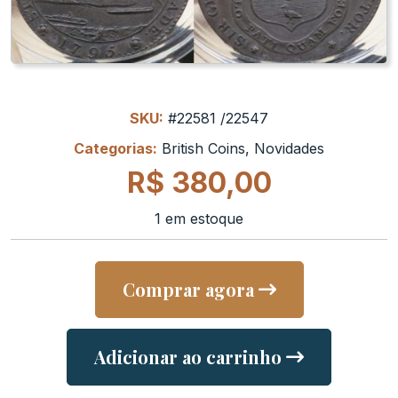
SKU:
#22581 /22547
Categorias:
British Coins
,
Novidades
R$
380,00
1 em estoque
Comprar agora
Adicionar ao carrinho