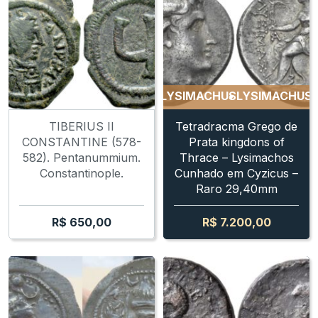
LYSIMACHUS
LYSIMACHUS
LYSIMACHUS
L
TIBERIUS II
Tetradracma Grego de
CONSTANTINE (578-
Prata kingdons of
582). Pentanummium.
Thrace – Lysimachos
Constantinople.
Cunhado em Cyzicus –
Raro 29,40mm
R$
650,00
R$
7.200,00