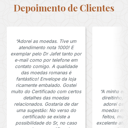
Depoimento de Clientes
“Adorei as moedas. Tive um
atendimento nota 1000! E
exemplar pelo Dr Jafet tanto por
e-mail como por telefone em
contato comigo. A qualidade
das moedas romanas é
fantástico! Envelope da loja
ricamente embalado. Gostei
muito do Certificado com certos
“A minha en
detalhes das moedas
direitinho,
relacionados. Gostaria de dar
adorei os c
uma sugestão: No verso do
moedas muit
certificado se existe a
feitos, mui
possibilidade do Sr, no caso
excelente ate