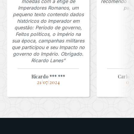
moedas com a éfige de
recomendo o J
Imperadores Romanos, um
para
pequeno texto contendo dados
históricos do Imperador em
questão: Período de governo,
Feitos políticos, o Império na
sua época, campanhas militares
que participou e seu Impacto no
governo do Império. Obrigado.
Ricardo Lanes”
Ricardo *** ***
Carlos 
21/07/2024
03/