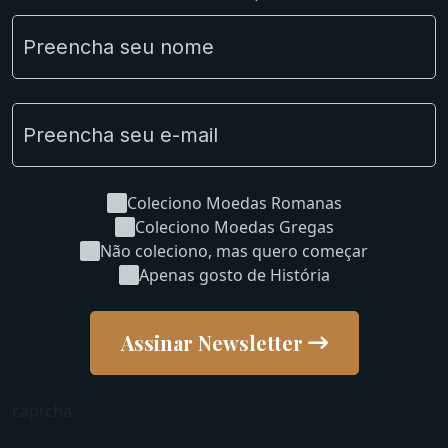
NGC e NNC Encapsuladas
Novidades
Uncleaned Coins
Coleciono Moedas Romanas
Coleciono Moedas Gregas
Não coleciono, mas quero começar
Apenas gosto de História
Assinar Newsletter
captcha