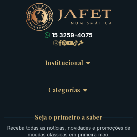
15 3259-4075
Gregas
Detalhes da conta
Romanas
Meus Pedidos
Byzantinas
Institucional
Carrinho de Compra
Bíblicas
Finalizar Compra
Celtas
Garantia e Frete
Culturas Orientais
Categorias
Atendimento
Ouro
Mapa do Site
Prata
Medievais e Modernas
Britsh
Seja o primeiro a saber
Ibéricas
Receba todas as notícias, novidades e promoções de
Lotes Grandes
moedas clássicas em primeira mão.
Material Numismático