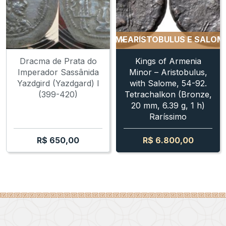
ARISTOBULUS E SALOME
ARISTOBULUS E SALOME
AR
Dracma de Prata do
Kings of Armenia
Imperador Sassânida
Minor – Aristobulus,
Yazdgird (Yazdgard) I
with Salome, 54-92.
(399-420)
Tetrachalkon (Bronze,
20 mm, 6.39 g, 1 h)
Raríssimo
R$
650,00
R$
6.800,00