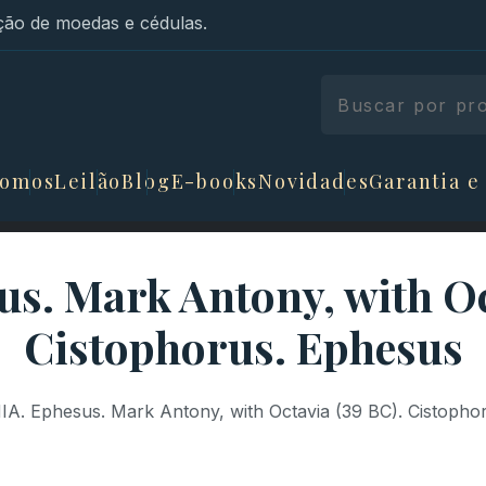
ão de moedas e cédulas.
somos
Leilão
Blog
E-books
Novidades
Garantia e
s. Mark Antony, with Oc
Cistophorus. Ephesus
IA. Ephesus. Mark Antony, with Octavia (39 BC). Cistopho