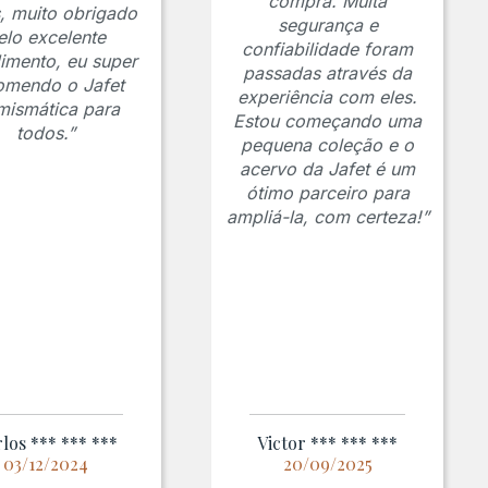
compra. Muita
s, muito obrigado
segurança e
elo excelente
confiabilidade foram
imento, eu super
passadas através da
omendo o Jafet
experiência com eles.
ismática para
Estou começando uma
todos.”
pequena coleção e o
acervo da Jafet é um
ótimo parceiro para
ampliá-la, com certeza!”
los *** *** ***
Victor *** *** ***
03/12/2024
20/09/2025