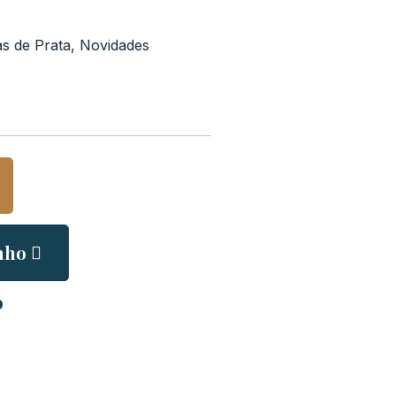
s de Prata
,
Novidades
nho
o