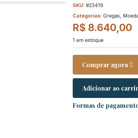
SKU:
#23419
Categorias:
Gregas
,
Moeda
R$
8.640,00
1 em estoque
Comprar agora
Adicionar ao carri
Formas de pagament