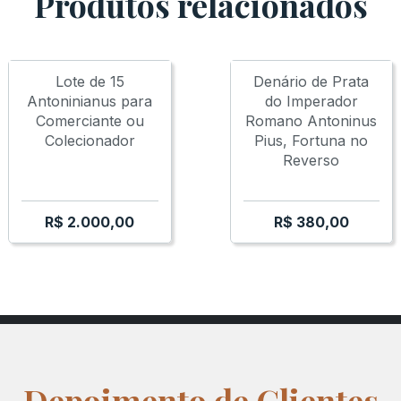
Produtos relacionados
GALLIC EMPIRE
GALLIC EMPIRE
GALLIC EMPIRE
GALLIC E
Lote de 15
Denário de Prata
Antoninianus para
do Imperador
Comerciante ou
Romano Antoninus
Colecionador
Pius, Fortuna no
Reverso
R$
2.000,00
R$
380,00
Depoimento de Clientes