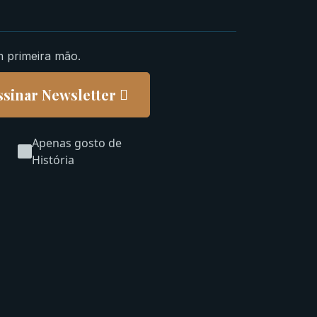
m primeira mão.
ssinar Newsletter
Apenas gosto de
História