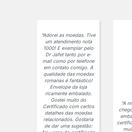
“Adorei as moedas. Tive
um atendimento nota
1000! E exemplar pelo
Dr Jafet tanto por e-
mail como por telefone
em contato comigo. A
qualidade das moedas
romanas é fantástico!
Envelope da loja
ricamente embalado.
Gostei muito do
“A m
Certificado com certos
chego
detalhes das moedas
emba
relacionados. Gostaria
certif
de dar uma sugestão:
mui