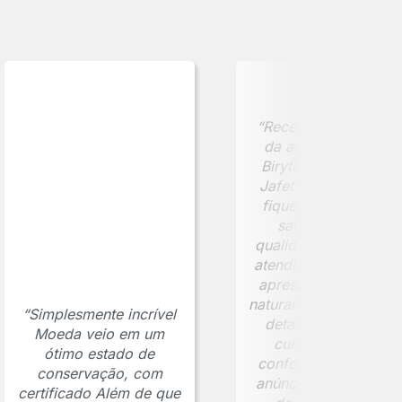
“Recebi minha moed
da antiga cidade de
Birytis, comprada na
Jafet Numismática, 
fiquei extremamente
satisfeito com a
qualidade da peça e 
atendimento. A moed
apresenta uma pátin
natural bem preservad
“Simplesmente incrível
detalhes visíveis da
Moeda veio em um
cunhagem e está
ótimo estado de
conforme descrito n
conservação, com
anúncio. O certificad
certificado Além de que