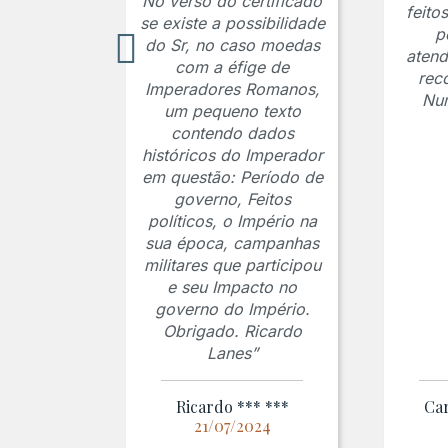
No verso do certificado
feito
se existe a possibilidade
p
do Sr, no caso moedas
atend
com a éfige de
rec
Imperadores Romanos,
Num
um pequeno texto
contendo dados
históricos do Imperador
em questão: Período de
governo, Feitos
políticos, o Império na
sua época, campanhas
militares que participou
e seu Impacto no
governo do Império.
Obrigado. Ricardo
Lanes”
Ricardo *** ***
Car
21/07/2024