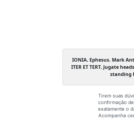
IONIA. Ephesus. Mark Anto
ITER ET TERT.
Jugate heads
standing l
Tirem suas dúv
confirmação de
exatamente o da
Acompanha certi