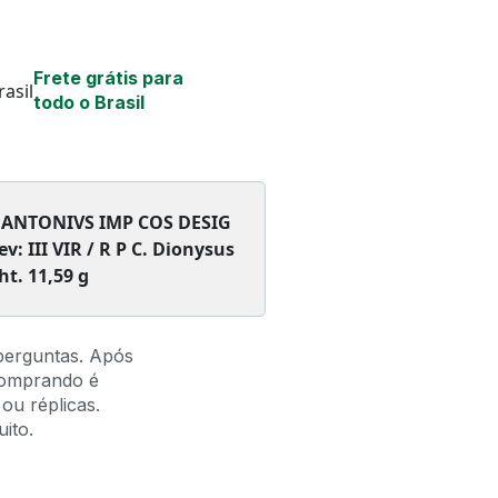
Frete grátis para
todo o Brasil
 ANTONIVS IMP COS DESIG
ev: III VIR / R P C.
Dionysus
ht. 11,59 g
perguntas. Após
comprando é
ou réplicas.
ito.