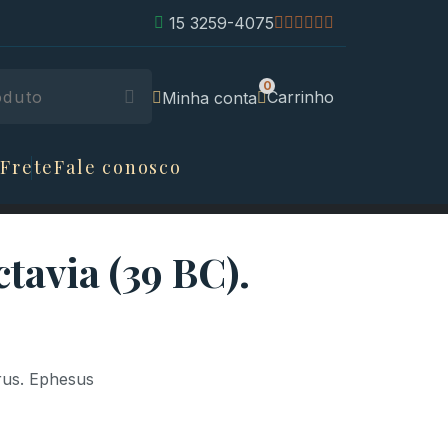
15 3259-4075
Carrinho
Minha conta
 Frete
Fale conosco
tavia (39 BC).
rus. Ephesus