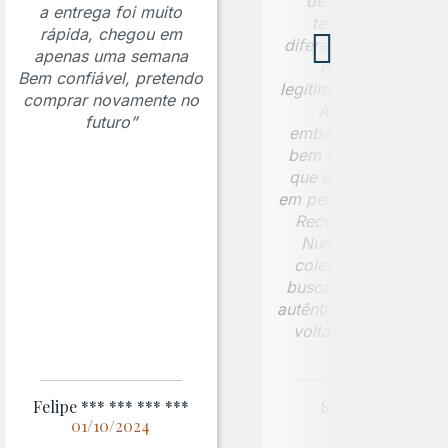
de autenticidade
a entrega foi muito
também foi um
rápida, chegou em
diferencial importante
apenas uma semana
reforçando a
Bem confiável, pretendo
legitimidade da moed
comprar novamente no
Além disso, a
futuro”
embalagem foi muit
bem feita, garantind
que a peça chegass
em perfeitas condiçõe
Recomendo a Jafet
Numismática para
colecionadores que
buscam peças raras 
autênticas. Com certe
voltarei a comprar!”
Felipe *** *** *** ***
Sandiego ***
01/10/2024
12/02/2025