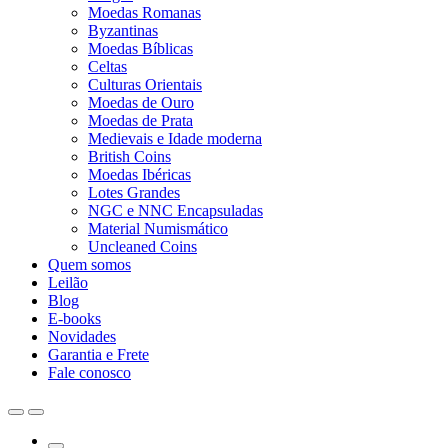
Moedas Romanas
Byzantinas
Moedas Bíblicas
Celtas
Culturas Orientais
Moedas de Ouro
Moedas de Prata
Medievais e Idade moderna
British Coins
Moedas Ibéricas
Lotes Grandes
NGC e NNC Encapsuladas
Material Numismático
Uncleaned Coins
Quem somos
Leilão
Blog
E-books
Novidades
Garantia e Frete
Fale conosco