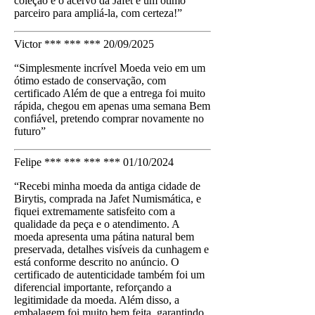
coleção e o acervo da Jafet é um ótimo
parceiro para ampliá-la, com certeza!”
Victor *** *** ***
20/09/2025
“Simplesmente incrível Moeda veio em um
ótimo estado de conservação, com
certificado Além de que a entrega foi muito
rápida, chegou em apenas uma semana Bem
confiável, pretendo comprar novamente no
futuro”
Felipe *** *** *** ***
01/10/2024
“Recebi minha moeda da antiga cidade de
Birytis, comprada na Jafet Numismática, e
fiquei extremamente satisfeito com a
qualidade da peça e o atendimento. A
moeda apresenta uma pátina natural bem
preservada, detalhes visíveis da cunhagem e
está conforme descrito no anúncio. O
certificado de autenticidade também foi um
diferencial importante, reforçando a
legitimidade da moeda. Além disso, a
embalagem foi muito bem feita, garantindo