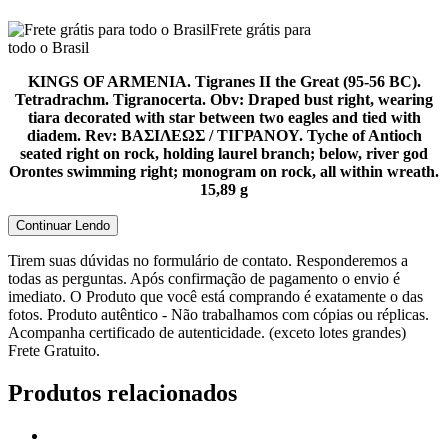
Frete grátis para
todo o Brasil
KINGS OF ARMENIA. Tigranes II the Great (95-56 BC).
Tetradrachm. Tigranocerta.
Obv: Draped bust right, wearing
tiara decorated with star between two eagles and tied with
diadem.
Rev: ΒΑΣΙΛΕΩΣ / ΤΙΓΡΑΝΟΥ.
Tyche of Antioch
seated right on rock, holding laurel branch; below, river god
Orontes swimming right; monogram on rock, all within wreath.
15,89 g
Continuar Lendo
Tirem suas dúvidas no formulário de contato. Responderemos a
todas as perguntas. Após confirmação de pagamento o envio é
imediato. O Produto que você está comprando é exatamente o das
fotos. Produto autêntico - Não trabalhamos com cópias ou réplicas.
Acompanha certificado de autenticidade. (exceto lotes grandes)
Frete Gratuito.
Produtos relacionados