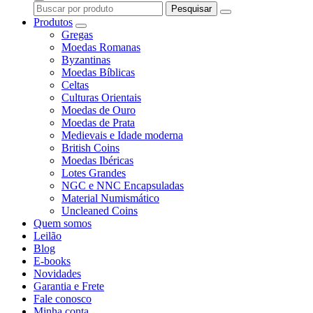
Pesquisar
Produtos
Gregas
Moedas Romanas
Byzantinas
Moedas Bíblicas
Celtas
Culturas Orientais
Moedas de Ouro
Moedas de Prata
Medievais e Idade moderna
British Coins
Moedas Ibéricas
Lotes Grandes
NGC e NNC Encapsuladas
Material Numismático
Uncleaned Coins
Quem somos
Leilão
Blog
E-books
Novidades
Garantia e Frete
Fale conosco
Minha conta