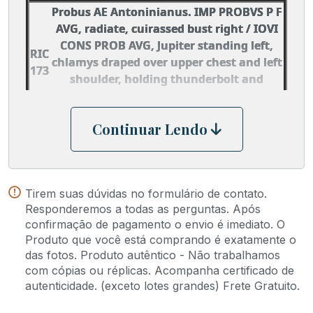
Probus AE Antoninianus. IMP PROBVS P F
AVG, radiate, cuirassed bust right / IOVI
CONS PROB AVG, Jupiter standing left,
RIC
chlamys draped over upper chest and left
173
shoulder, holding thunderbolt and
sceptre. Mintmark R thunderbolt B. RIC
V-2 173; Sear 11986.
Continuar Lendo
Tirem suas dúvidas no formulário de contato.
Responderemos a todas as perguntas. Após
confirmação de pagamento o envio é imediato. O
Produto que você está comprando é exatamente o
das fotos. Produto autêntico - Não trabalhamos
com cópias ou réplicas. Acompanha certificado de
autenticidade. (exceto lotes grandes) Frete Gratuito.