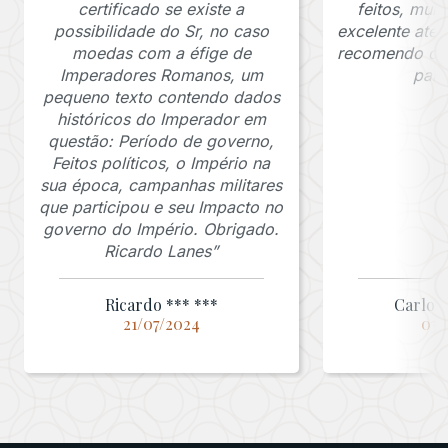
certificado se existe a
feitos, mui
possibilidade do Sr, no caso
excelente ate
moedas com a éfige de
recomendo o J
Imperadores Romanos, um
para
pequeno texto contendo dados
históricos do Imperador em
questão: Período de governo,
Feitos políticos, o Império na
sua época, campanhas militares
que participou e seu Impacto no
governo do Império. Obrigado.
Ricardo Lanes”
Ricardo *** ***
Carlos 
21/07/2024
03/