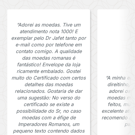
“Adorei as moedas. Tive um
atendimento nota 1000! E
exemplar pelo Dr Jafet tanto por
e-mail como por telefone em
contato comigo. A qualidade
das moedas romanas é
fantástico! Envelope da loja
ricamente embalado. Gostei
muito do Certificado com certos
“A minha en
detalhes das moedas
direitinho,
relacionados. Gostaria de dar
adorei os c
uma sugestão: No verso do
moedas muit
certificado se existe a
feitos, mui
possibilidade do Sr, no caso
excelente ate
moedas com a éfige de
recomendo o J
Imperadores Romanos, um
para
pequeno texto contendo dados