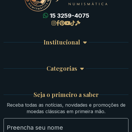
15 3259-4075
Gregas
Detalhes da conta
Romanas
Meus Pedidos
Byzantinas
Institucional
Carrinho de Compra
Bíblicas
Finalizar Compra
Celtas
Garantia e Frete
Culturas Orientais
Categorias
Atendimento
Ouro
Mapa do Site
Prata
Medievais e Modernas
Britsh
Seja o primeiro a saber
Ibéricas
Receba todas as notícias, novidades e promoções de
Lotes Grandes
moedas clássicas em primeira mão.
Material Numismático
NGC e NNC Encapsuladas
Novidades