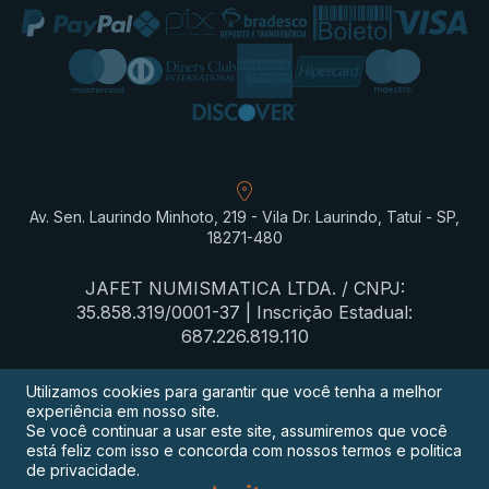
Av. Sen. Laurindo Minhoto, 219 - Vila Dr. Laurindo, Tatuí - SP,
18271-480
JAFET NUMISMATICA LTDA. / CNPJ:
35.858.319/0001-37 | Inscrição Estadual:
687.226.819.110
Utilizamos cookies para garantir que você tenha a melhor
experiência em nosso site.
Termos de privacidade
Se você continuar a usar este site, assumiremos que você
está feliz com isso e concorda com nossos termos e politica
Procon-SP
de privacidade.