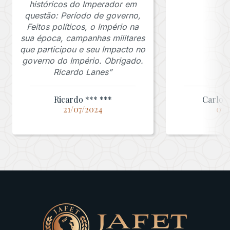
históricos do Imperador em
questão: Período de governo,
Feitos políticos, o Império na
sua época, campanhas militares
que participou e seu Impacto no
governo do Império. Obrigado.
Ricardo Lanes”
Ricardo *** ***
Carlos 
21/07/2024
03/