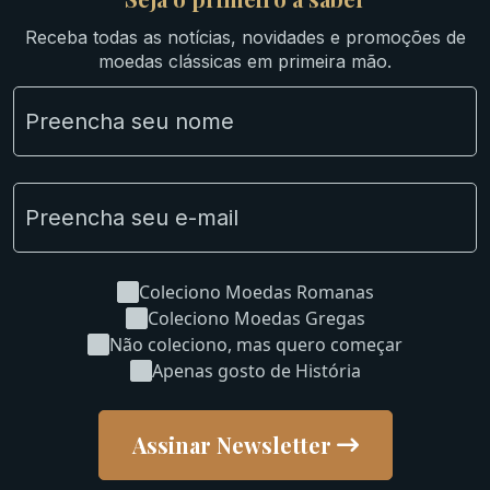
Ibéricas
Receba todas as notícias, novidades e promoções de
Lotes Grandes
moedas clássicas em primeira mão.
Material Numismático
NGC e NNC Encapsuladas
Novidades
Uncleaned Coins
Coleciono Moedas Romanas
Coleciono Moedas Gregas
Não coleciono, mas quero começar
Apenas gosto de História
Assinar Newsletter