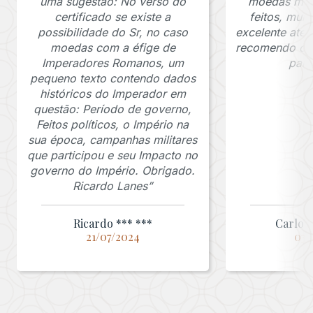
uma sugestão: No verso do
moedas muit
certificado se existe a
feitos, mui
possibilidade do Sr, no caso
excelente ate
moedas com a éfige de
recomendo o J
Imperadores Romanos, um
para
pequeno texto contendo dados
históricos do Imperador em
questão: Período de governo,
Feitos políticos, o Império na
sua época, campanhas militares
que participou e seu Impacto no
governo do Império. Obrigado.
Ricardo Lanes”
Ricardo *** ***
Carlos 
21/07/2024
03/