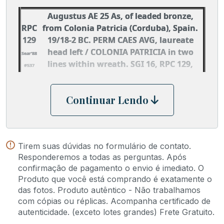
Augustus AE 25 As, of leaded bronze,
RPC
from Colonia Patricia (Corduba), Spain.
129
19/18-2 BC. PERM CAES AVG, laureate
head left / COLONIA PATRICIA in two
Sear'88
lines within wreath. SGI 16, RPC 129,
#537
Lindgren 87.
Continuar Lendo
Tirem suas dúvidas no formulário de contato.
Responderemos a todas as perguntas. Após
confirmação de pagamento o envio é imediato. O
Produto que você está comprando é exatamente o
das fotos. Produto autêntico - Não trabalhamos
com cópias ou réplicas. Acompanha certificado de
autenticidade. (exceto lotes grandes) Frete Gratuito.