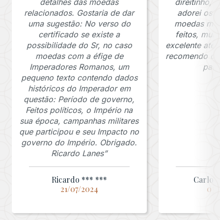
detalhes das moedas
direitinho,
relacionados. Gostaria de dar
adorei os c
uma sugestão: No verso do
moedas muit
certificado se existe a
feitos, mui
possibilidade do Sr, no caso
excelente ate
moedas com a éfige de
recomendo o J
Imperadores Romanos, um
para
pequeno texto contendo dados
históricos do Imperador em
questão: Período de governo,
Feitos políticos, o Império na
sua época, campanhas militares
que participou e seu Impacto no
governo do Império. Obrigado.
Ricardo Lanes”
Ricardo *** ***
Carlos 
21/07/2024
03/