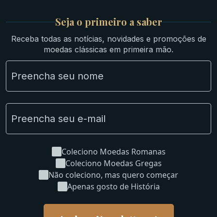
Medievais e Modernas
Britsh
Seja o primeiro a saber
Ibéricas
Receba todas as notícias, novidades e promoções de
Lotes Grandes
moedas clássicas em primeira mão.
Material Numismático
NGC e NNC Encapsuladas
Novidades
Uncleaned Coins
Coleciono Moedas Romanas
Coleciono Moedas Gregas
Não coleciono, mas quero começar
Apenas gosto de História