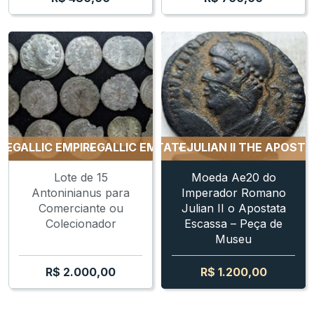
ALLIC EMPIRE
JULIAN II THE APOSTATE
GALLIC EMPIRE
JULIAN II THE APOSTATE
GALLIC EMPIRE
GALLIC EM
J
Lote de 15
Moeda Ae20 do
Antoninianus para
Imperador Romano
Comerciante ou
Julian II o Apostata
Colecionador
Escassa – Peça de
Museu
R$
2.000,00
R$
1.200,00