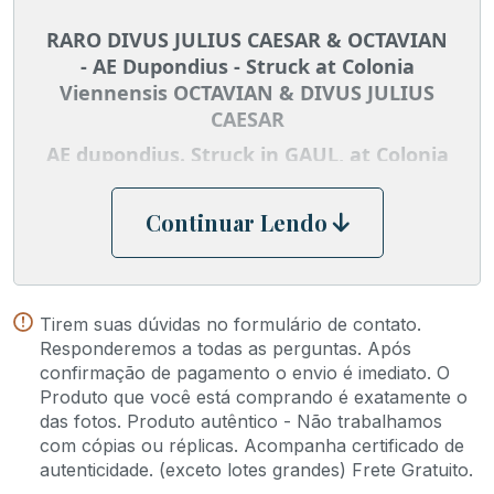
RARO DIVUS JULIUS CAESAR & OCTAVIAN
- AE Dupondius - Struck at Colonia
Viennensis OCTAVIAN & DIVUS JULIUS
CAESAR
AE dupondius.
Struck in GAUL, at Colonia
Viennensis, circa 36 BC.
.IMP. CAESA[R] (written above and below
Continuar Lendo
portraits) [IMP DIVI . F] DIVI . IVLI,
(written counterclockwise along edge).
Bare heads of Julius Caesar and Octavian
back to back (Caesar on left, Octavian on
Tirem suas dúvidas no formulário de contato.
right)
Responderemos a todas as perguntas. Após
confirmação de pagamento o envio é imediato. O
R/ Prow of galley with pyramidal
Produto que você está comprando é exatamente o
superstructure right, CI[V] above.
das fotos. Produto autêntico - Não trabalhamos
RPC I 517; CRE Ashmolean 1081; SNG
com cópias ou réplicas. Acompanha certificado de
autenticidade. (exceto lotes grandes) Frete Gratuito.
Copenhagen.