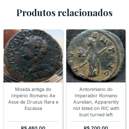
Good portraits, unregular flan
Produtos relacionados
Moeda antiga do
Antoniniano do
Império Romano Ae
Imperador Romano
Asse de Drusus Rara e
Aurelian, Apparently
Escassa
not listed on RIC with
bust turned left
R$
480,00
R$
700,00