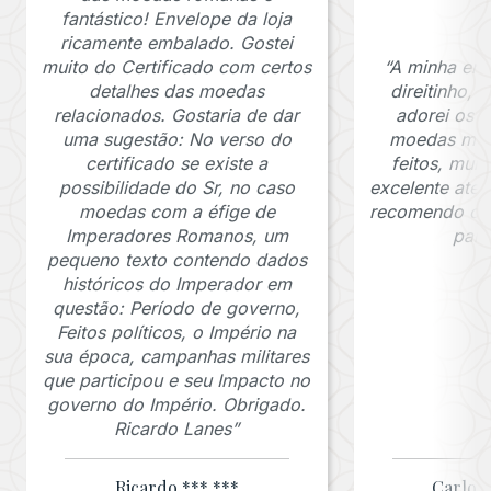
fantástico! Envelope da loja
ricamente embalado. Gostei
muito do Certificado com certos
“A minha en
detalhes das moedas
direitinho,
relacionados. Gostaria de dar
adorei os c
uma sugestão: No verso do
moedas muit
certificado se existe a
feitos, mui
possibilidade do Sr, no caso
excelente ate
moedas com a éfige de
recomendo o J
Imperadores Romanos, um
para
pequeno texto contendo dados
históricos do Imperador em
questão: Período de governo,
Feitos políticos, o Império na
sua época, campanhas militares
que participou e seu Impacto no
governo do Império. Obrigado.
Ricardo Lanes”
Ricardo *** ***
Carlos 