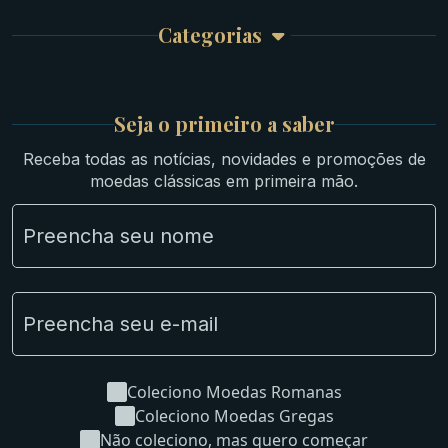
Garantia e Frete
Culturas Orientais
Categorias
Atendimento
Ouro
Mapa do Site
Prata
Medievais e Modernas
Britsh
Seja o primeiro a saber
Ibéricas
Receba todas as notícias, novidades e promoções de
Lotes Grandes
moedas clássicas em primeira mão.
Material Numismático
NGC e NNC Encapsuladas
Novidades
Uncleaned Coins
Coleciono Moedas Romanas
Coleciono Moedas Gregas
Não coleciono, mas quero começar