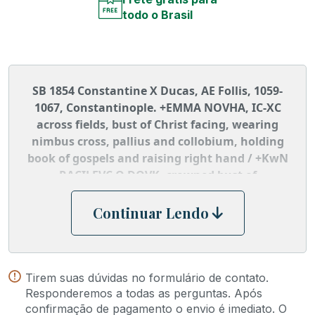
todo o Brasil
SB 1854 Constantine X Ducas, AE Follis, 1059-
1067, Constantinople. +EMMA NOVHA, IC-XC
across fields, bust of Christ facing, wearing
nimbus cross, pallius and collobium, holding
book of gospels and raising right hand / +KwN
RACILEVC O DOVK, crowned bust of
Constantine X facing, bearded, wearing loros,
cross in right hand, akakia in left. DO 9; SB
Continuar Lendo
1854.
Tirem suas dúvidas no formulário de contato.
Responderemos a todas as perguntas. Após
confirmação de pagamento o envio é imediato. O