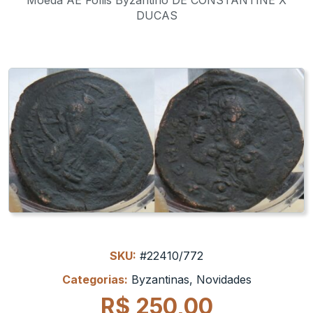
DUCAS
SKU:
#22410/772
Categorias:
Byzantinas
,
Novidades
R$
250,00