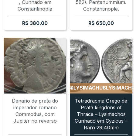
, Cunhado em
582). Pentanummium.
Constantinopla
Constantinople.
R$
380,00
R$
650,00
LYSIMACHUS
LYSIMACHUS
LYSIMACHUS
Denario de prata do
Tetradracma Grego de
imperador romano
Prata kingdons of
Commodus, com
Thrace – Lysimachos
Jupiter no reverso
Cunhado em Cyzicus –
Raro 29,40mm