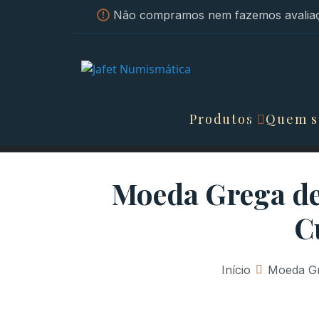
Não compramos nem fazemos avaliaç
Produtos
Quem 
Moeda Grega de 
C
Início
»
Moeda Gr