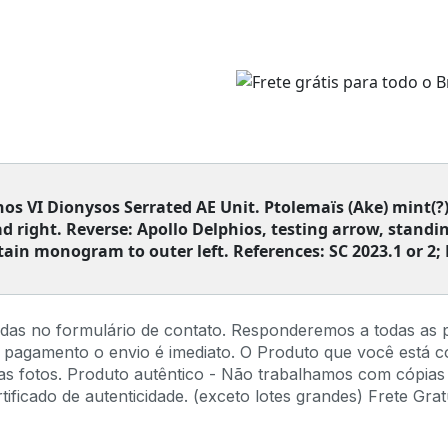
s VI Dionysos Serrated AE Unit. Ptolemaïs (Ake) mint(?)
right. Reverse: Apollo Delphios, testing arrow, standing
tain monogram to outer left. References: SC 2023.1 or 2;
idas no formulário de contato. Responderemos a todas as 
 pagamento o envio é imediato. O Produto que você está 
s fotos. Produto autêntico - Não trabalhamos com cópias 
ficado de autenticidade. (exceto lotes grandes) Frete Gratu