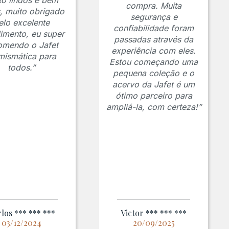
to lindos e bem
compra. Muita
s, muito obrigado
segurança e
elo excelente
confiabilidade foram
imento, eu super
passadas através da
omendo o Jafet
experiência com eles.
ismática para
Estou começando uma
todos.”
pequena coleção e o
acervo da Jafet é um
ótimo parceiro para
ampliá-la, com certeza!”
los *** *** ***
Victor *** *** ***
03/12/2024
20/09/2025