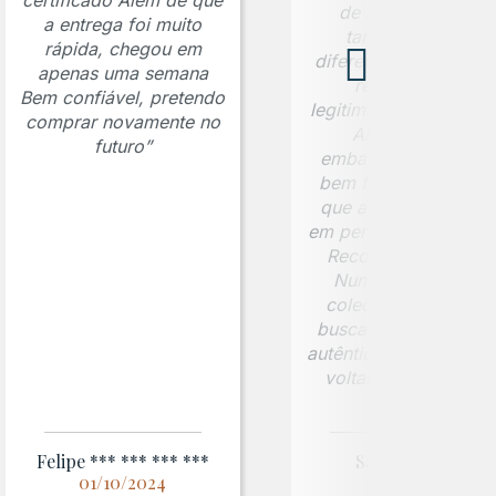
certificado Além de que
de autenticidade
a entrega foi muito
também foi um
rápida, chegou em
diferencial importante
apenas uma semana
reforçando a
Bem confiável, pretendo
legitimidade da moed
comprar novamente no
Além disso, a
futuro”
embalagem foi muit
bem feita, garantind
que a peça chegass
em perfeitas condiçõe
Recomendo a Jafet
Numismática para
colecionadores que
buscam peças raras 
autênticas. Com certe
voltarei a comprar!”
Felipe *** *** *** ***
Sandiego ***
01/10/2024
12/02/2025