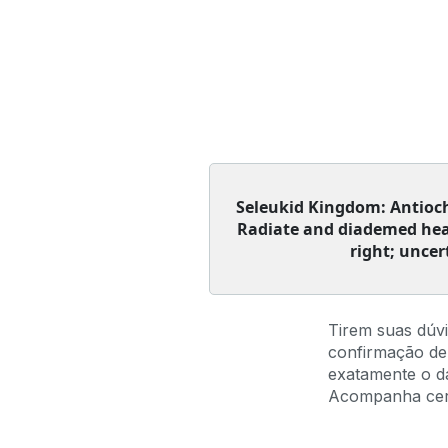
Seleukid Kingdom: Antiocho
Radiate and diademed head 
right; uncer
Tirem suas dúv
confirmação de
exatamente o da
Acompanha certi