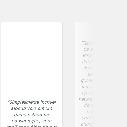
“Recebi minha moed
da antiga cidade de
Birytis, comprada na
Jafet Numismática, 
fiquei extremamente
satisfeito com a
qualidade da peça e 
atendimento. A moed
apresenta uma pátin
natural bem preservad
“Simplesmente incrível
detalhes visíveis da
Moeda veio em um
cunhagem e está
ótimo estado de
conforme descrito n
conservação, com
anúncio. O certificad