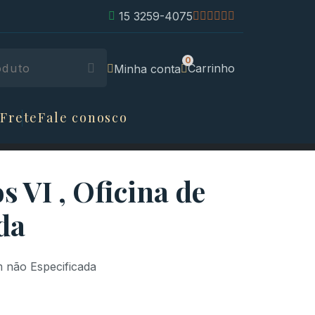
15 3259-4075
Carrinho
Minha conta
 Frete
Fale conosco
 VI , Oficina de
da
 não Especificada