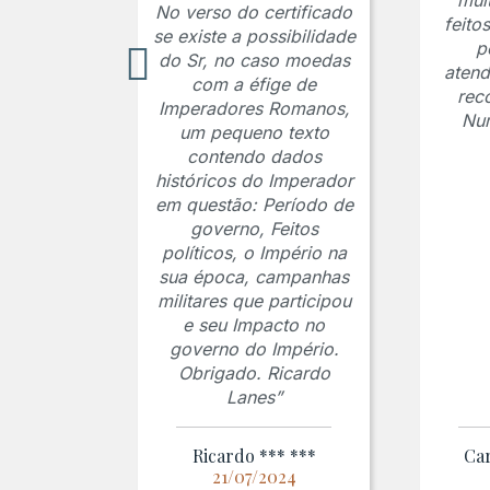
mui
No verso do certificado
feito
se existe a possibilidade
p
do Sr, no caso moedas
atend
com a éfige de
rec
Imperadores Romanos,
Num
um pequeno texto
contendo dados
históricos do Imperador
em questão: Período de
governo, Feitos
políticos, o Império na
sua época, campanhas
militares que participou
e seu Impacto no
governo do Império.
Obrigado. Ricardo
Lanes”
Ricardo *** ***
Car
21/07/2024