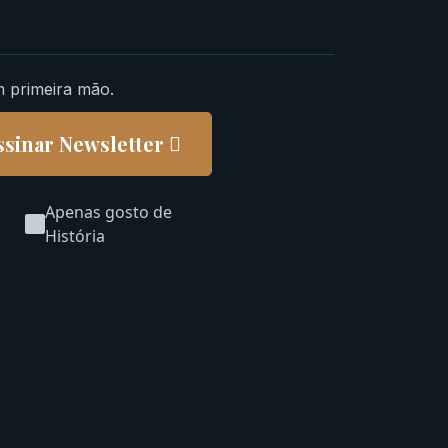
m primeira mão.
ssinar Newsletter
Apenas gosto de
História