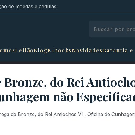
ão de moedas e cédulas.
somos
Leilão
Blog
E-books
Novidades
Garantia e
Bronze, do Rei Antiochos
unhagem não Especifica
ega de Bronze, do Rei Antiochos VI , Oficina de Cunhagem