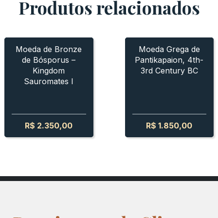
Produtos relacionados
 - SAUROMATES I
PANTIKAPAION
PANTIKAPAION
BOSPORUS - SAUROMATES I
PANTIKAPAION
BOSPO
PANTI
Moeda de Bronze
Moeda Grega de
de Bósporus –
Pantikapaion, 4th-
Kingdom
3rd Century BC
Sauromates I
R$
2.350,00
R$
1.850,00