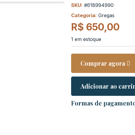
SKU:
#618994990
Categoria:
Gregas
R$
650,00
1 em estoque
Comprar agora
Adicionar ao carri
Formas de pagament