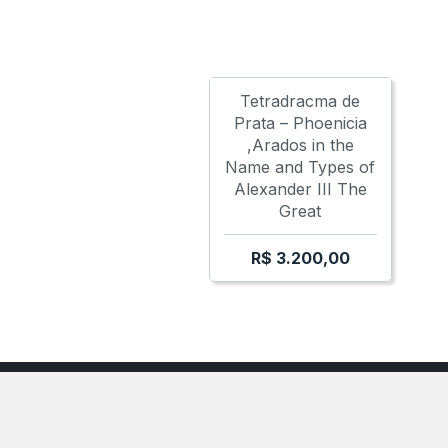
BOSPORUS - SAUROMATES I
BOSPORUS
Tetradracma de
Prata – Phoenicia
,Arados in the
Name and Types of
Alexander III The
Great
R$
3.200,00