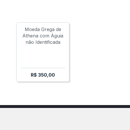
RUS - SAUROMATES I
KAPAION
PANTIKAPAION
BOSPORUS - SAUROMATES I
PANTIKAPAION
BOSP
Moeda Grega de
Athena com Àguia
não Identificada
R$
350,00