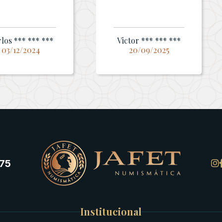
los *** *** ***
Victor *** *** ***
03/12/2024
20/09/2025
75
Institucional