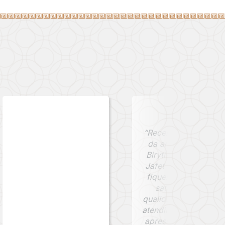
“Recebi minha moed
da antiga cidade de
Birytis, comprada na
Jafet Numismática, 
fiquei extremamente
satisfeito com a
qualidade da peça e 
atendimento. A moed
apresenta uma pátin