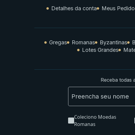
Detalhes da conta
Meus Pedido
Gregas
Romanas
Byzantinas
B
Lotes Grandes
Mate
Receba todas a
Coleciono Moedas
Romanas