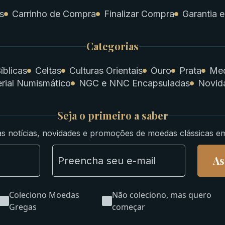
s
Carrinho de Compra
Finalizar Compra
Garantia e
Categorias
íblicas
Celtas
Culturas Orientais
Ouro
Prata
Med
rial Numismático
NGC e NNC Encapsuladas
Novid
Seja o primeiro a saber
s notícias, novidades e promoções de moedas clássicas e
As
Coleciono Moedas
Não coleciono, mas quero
Gregas
começar