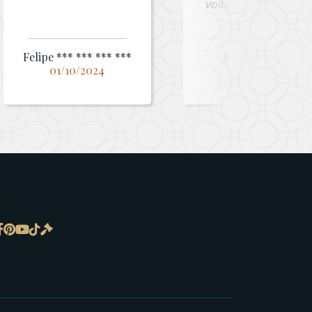
voltarei a comprar!”
Felipe *** *** *** ***
Sandiego ***
01/10/2024
12/02/2025