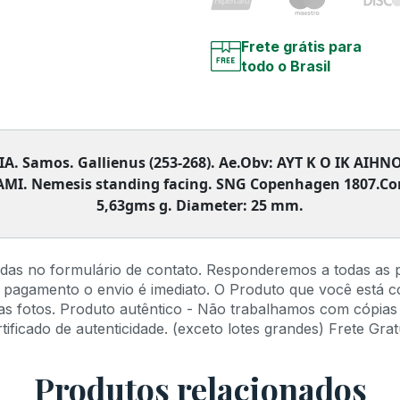
Frete grátis para
todo o Brasil
A. Samos. Gallienus (253-268). Ae.Obv: AYT K O IK AIHN
CAMI. Nemesis standing facing. SNG Copenhagen 1807.Con
5,63gms g. Diameter: 25 mm.
idas no formulário de contato. Responderemos a todas as 
 pagamento o envio é imediato. O Produto que você está 
s fotos. Produto autêntico - Não trabalhamos com cópias 
ficado de autenticidade. (exceto lotes grandes) Frete Gratu
Produtos relacionados