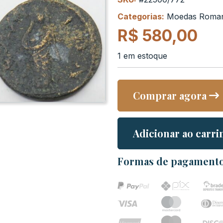
Categorias:
Moedas Roma
R$
580,00
1 em estoque
Comprar agora
Adicionar ao carri
Formas de pagament