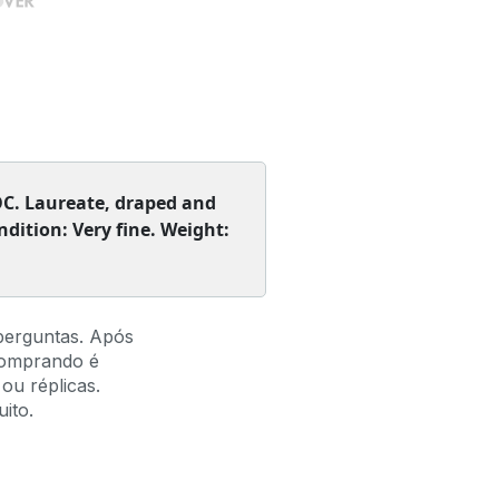
OC. Laureate, draped and
dition: Very fine. Weight:
perguntas. Após
comprando é
ou réplicas.
ito.