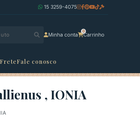
15 3259-4075
Minha conta
Carrinho
 Frete
Fale conosco
llienus , IONIA
NIA