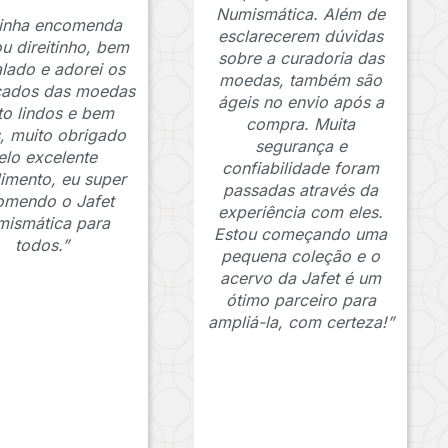
Numismática. Além de
inha encomenda
esclarecerem dúvidas
u direitinho, bem
sobre a curadoria das
lado e adorei os
moedas, também são
icados das moedas
ágeis no envio após a
to lindos e bem
compra. Muita
s, muito obrigado
segurança e
elo excelente
confiabilidade foram
imento, eu super
passadas através da
omendo o Jafet
experiência com eles.
ismática para
Estou começando uma
todos.”
pequena coleção e o
acervo da Jafet é um
ótimo parceiro para
ampliá-la, com certeza!”