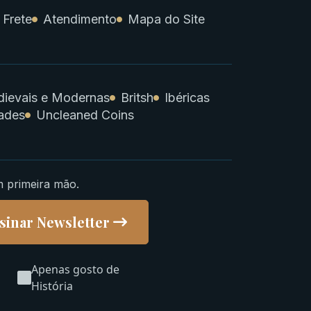
 Frete
Atendimento
Mapa do Site
ievais e Modernas
Britsh
Ibéricas
ades
Uncleaned Coins
m primeira mão.
sinar Newsletter
Apenas gosto de
História