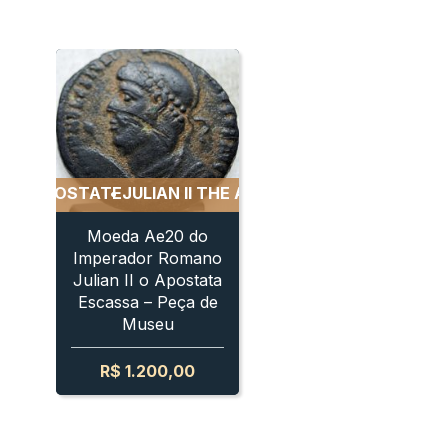
APOSTATE
JULIAN II THE APOSTATE
JULIAN II THE APOST
Moeda Ae20 do
Imperador Romano
Julian II o Apostata
Escassa – Peça de
Museu
R$
1.200,00