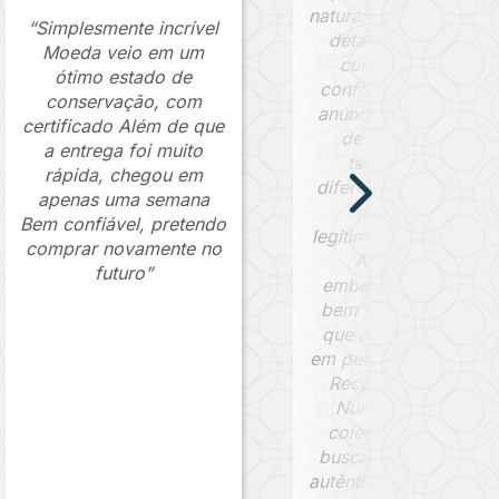
natural bem preservad
“Simplesmente incrível
detalhes visíveis da
Moeda veio em um
cunhagem e está
ótimo estado de
conforme descrito n
conservação, com
anúncio. O certificad
certificado Além de que
de autenticidade
a entrega foi muito
também foi um
rápida, chegou em
diferencial importante
apenas uma semana
reforçando a
Bem confiável, pretendo
legitimidade da moed
comprar novamente no
Além disso, a
futuro”
embalagem foi muit
bem feita, garantind
que a peça chegass
em perfeitas condiçõe
Recomendo a Jafet
Numismática para
colecionadores que
buscam peças raras 
autênticas. Com certe