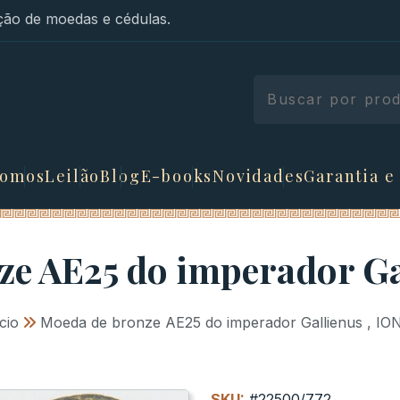
ão de moedas e cédulas.
somos
Leilão
Blog
E-books
Novidades
Garantia e
e AE25 do imperador Ga
ício
»
Moeda de bronze AE25 do imperador Gallienus , IO
SKU:
#22500/772