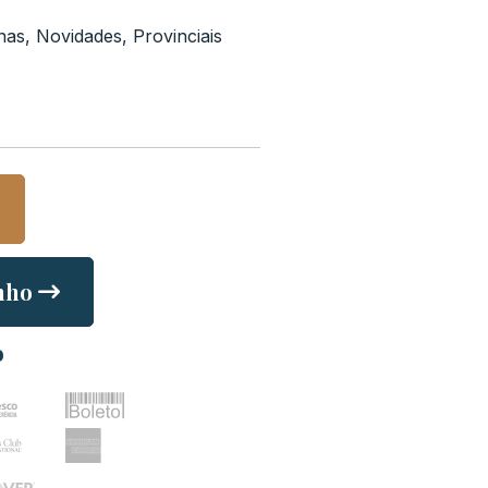
nas
,
Novidades
,
Provinciais
nho
o