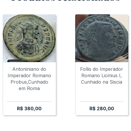
JULIAN II THE 
Antoniniano do
Follis do Imperador
Imperador Romano
Romano Licinius I,
Probus,Cunhado
Cunhado na Siscia
em Roma
R$
380,00
R$
280,00