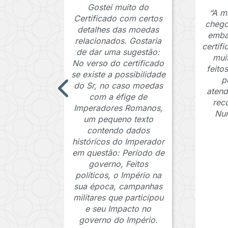
Gostei muito do
“A m
Certificado com certos
chego
detalhes das moedas
emba
relacionados. Gostaria
certif
de dar uma sugestão:
mui
No verso do certificado
feito
se existe a possibilidade
p
do Sr, no caso moedas
atend
com a éfige de
rec
Imperadores Romanos,
Num
um pequeno texto
contendo dados
históricos do Imperador
em questão: Período de
governo, Feitos
políticos, o Império na
sua época, campanhas
militares que participou
e seu Impacto no
governo do Império.