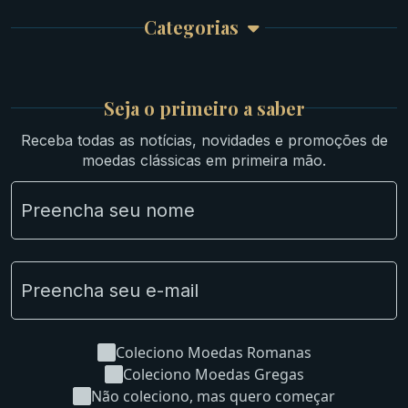
Garantia e Frete
Culturas Orientais
Categorias
Atendimento
Ouro
Mapa do Site
Prata
Medievais e Modernas
Britsh
Seja o primeiro a saber
Ibéricas
Receba todas as notícias, novidades e promoções de
Lotes Grandes
moedas clássicas em primeira mão.
Material Numismático
NGC e NNC Encapsuladas
Novidades
Uncleaned Coins
Coleciono Moedas Romanas
Coleciono Moedas Gregas
Não coleciono, mas quero começar