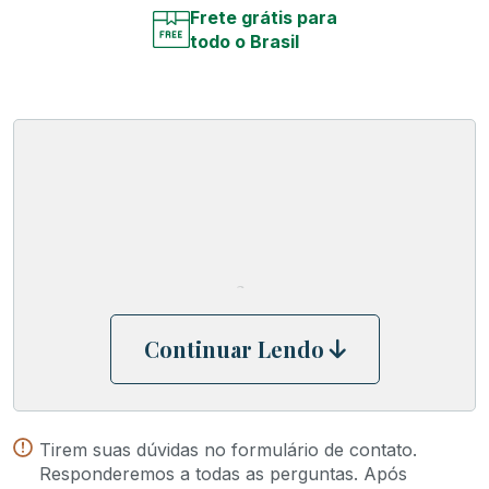
Frete grátis para
todo o Brasil
MOEDA DE BRONZE GREGA ,REINO SELEUCIDA ,ANTÍOCOS II 
Bronze, cunhado em Sardes. Cabeça de Apolo com tripé
a direita. Rev. BASILEWS - ANTIOCOU, monograma à esq
no campo, âncora abaixo. 4,46 g. Newell, WSM 255, 14
Houghton-Lorber 186, 523a. Pátina esverdeada marrom
a.
Continuar Lendo
Tirem suas dúvidas no formulário de contato.
Responderemos a todas as perguntas. Após