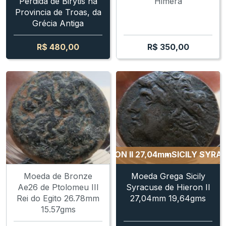
Perdida de Birytis na
Himera
Provincia de Troas, da
Grécia Antiga
R$
480,00
R$
350,00
SICILY SYRACUSE - HIERON II 27,04mm
SICILY SYRACUSE 
Moeda de Bronze
Moeda Grega Sicily
Ae26 de Ptolomeu III
Syracuse de Hieron II
Rei do Egito 26.78mm
27,04mm 19,64gms
15.57gms