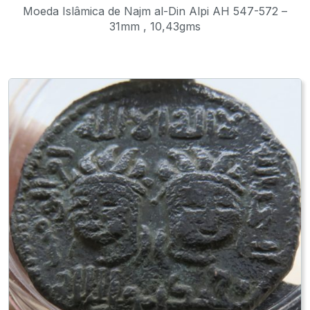
Moeda Islâmica de Najm al-Din Alpi AH 547-572 –
31mm , 10,43gms