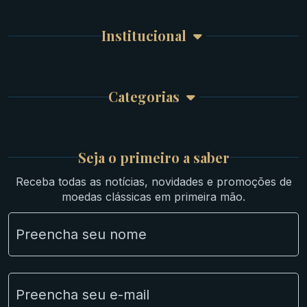
Detalhes da conta
Romanas
Meus Pedidos
Byzantinas
Institucional
Carrinho de Compra
Bíblicas
Finalizar Compra
Celtas
Garantia e Frete
Culturas Orientais
Categorias
Atendimento
Ouro
Mapa do Site
Prata
Medievais e Modernas
Britsh
Seja o primeiro a saber
Ibéricas
Receba todas as notícias, novidades e promoções de
Lotes Grandes
moedas clássicas em primeira mão.
Material Numismático
NGC e NNC Encapsuladas
Novidades
Uncleaned Coins