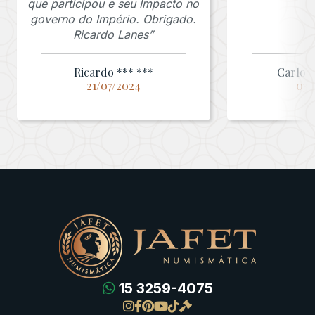
que participou e seu Impacto no
governo do Império. Obrigado.
Ricardo Lanes”
Ricardo *** ***
Carlos 
21/07/2024
03/
15 3259-4075
Gregas