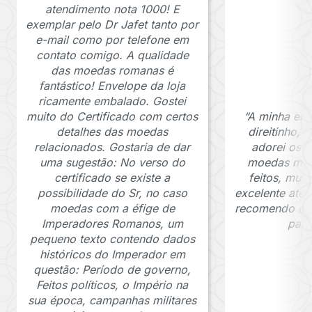
atendimento nota 1000! E
exemplar pelo Dr Jafet tanto por
e-mail como por telefone em
contato comigo. A qualidade
das moedas romanas é
fantástico! Envelope da loja
ricamente embalado. Gostei
muito do Certificado com certos
“A minha en
detalhes das moedas
direitinho,
relacionados. Gostaria de dar
adorei os c
uma sugestão: No verso do
moedas muit
certificado se existe a
feitos, mui
possibilidade do Sr, no caso
excelente ate
moedas com a éfige de
recomendo o J
Imperadores Romanos, um
para
pequeno texto contendo dados
históricos do Imperador em
questão: Período de governo,
Feitos políticos, o Império na
sua época, campanhas militares