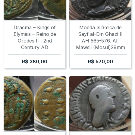
Dracma – Kings of
Moeda Islâmica de
Elymais – Reino de
Sayf al-Din Ghazi II
Orodes II , 2nd
AH 565-576. Al-
Century AD
Mawsil (Mosul)29mm
R$
380,00
R$
570,00