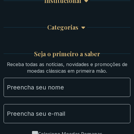
Institucional
Carrinho de Compra
Bíblicas
Finalizar Compra
Celtas
Garantia e Frete
Culturas Orientais
Categorias
Atendimento
Ouro
Mapa do Site
Prata
Medievais e Modernas
Britsh
Seja o primeiro a saber
Ibéricas
Receba todas as notícias, novidades e promoções de
Lotes Grandes
moedas clássicas em primeira mão.
Material Numismático
NGC e NNC Encapsuladas
Novidades
Uncleaned Coins
Coleciono Moedas Romanas