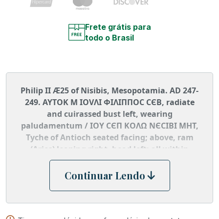
Frete grátis para
todo o Brasil
Philip II Æ25 of Nisibis, Mesopotamia. AD 247-
249. AYTOK M IOVΛI ΦIΛIΠΠOC CЄB, radiate
and cuirassed bust left, wearing
paludamentum / IOY CЄΠ KOΛΩ NЄCIBI MHT,
Tyche of Antioch seated facing; above, ram
(Aries) leaping right, head left; all within
tetrastyle shrine; below, river-god Euphrates
swimming right. Cf. BMC 22-3 (Philip I); cf. SNG
Continuar Lendo
Copenhagen 240 (same); cf. Lindgren II 2604
(same); Roma e60, 565. 9.19g, 25mm, 6h.
Very fine