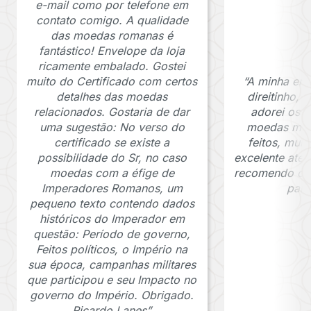
e-mail como por telefone em
contato comigo. A qualidade
das moedas romanas é
fantástico! Envelope da loja
ricamente embalado. Gostei
muito do Certificado com certos
“A minha en
detalhes das moedas
direitinho,
relacionados. Gostaria de dar
adorei os c
uma sugestão: No verso do
moedas muit
certificado se existe a
feitos, mui
possibilidade do Sr, no caso
excelente ate
moedas com a éfige de
recomendo o J
Imperadores Romanos, um
para
pequeno texto contendo dados
históricos do Imperador em
questão: Período de governo,
Feitos políticos, o Império na
sua época, campanhas militares
que participou e seu Impacto no
governo do Império. Obrigado.
Ricardo Lanes”