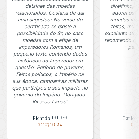
detalhes das moedas
direitinho,
relacionados. Gostaria de dar
adorei os c
uma sugestão: No verso do
moedas muit
certificado se existe a
feitos, mui
possibilidade do Sr, no caso
excelente ate
moedas com a éfige de
recomendo o J
Imperadores Romanos, um
para
pequeno texto contendo dados
históricos do Imperador em
questão: Período de governo,
Feitos políticos, o Império na
sua época, campanhas militares
que participou e seu Impacto no
governo do Império. Obrigado.
Ricardo Lanes”
Ricardo *** ***
Carlos 
21/07/2024
03/