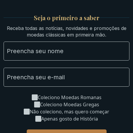
Medievais e Modernas
Britsh
Seja o primeiro a saber
Ibéricas
Receba todas as notícias, novidades e promoções de
Lotes Grandes
moedas clássicas em primeira mão.
Material Numismático
NGC e NNC Encapsuladas
Novidades
Uncleaned Coins
Coleciono Moedas Romanas
Coleciono Moedas Gregas
Não coleciono, mas quero começar
Apenas gosto de História