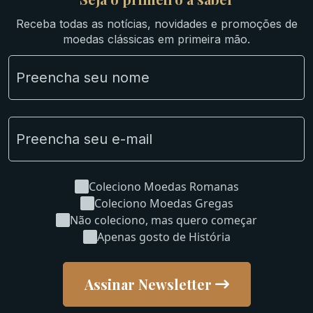
Ibéricas
Receba todas as notícias, novidades e promoções de
Lotes Grandes
moedas clássicas em primeira mão.
Material Numismático
NGC e NNC Encapsuladas
Novidades
Uncleaned Coins
Coleciono Moedas Romanas
Coleciono Moedas Gregas
Não coleciono, mas quero começar
Apenas gosto de História
Assinar Newsletter