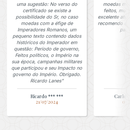
uma sugestão: No verso do
moedas muit
certificado se existe a
feitos, mui
possibilidade do Sr, no caso
excelente ate
moedas com a éfige de
recomendo o J
Imperadores Romanos, um
para
pequeno texto contendo dados
históricos do Imperador em
questão: Período de governo,
Feitos políticos, o Império na
sua época, campanhas militares
que participou e seu Impacto no
governo do Império. Obrigado.
Ricardo Lanes”
Ricardo *** ***
Carlos 
21/07/2024
03/