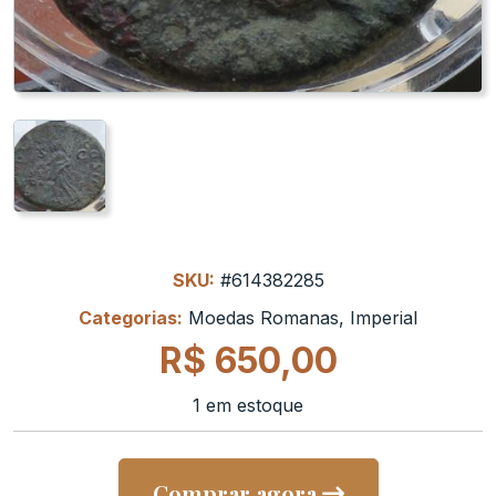
SKU:
#614382285
Categorias:
Moedas Romanas
,
Imperial
R$
650,00
1 em estoque
Comprar agora