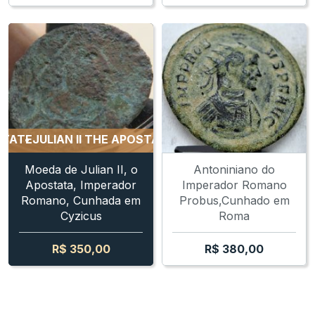
TE
JULIAN II THE APOSTATE
JULIAN II THE APOSTATE
JU
Moeda de Julian II, o
Antoniniano do
Apostata, Imperador
Imperador Romano
Romano, Cunhada em
Probus,Cunhado em
Cyzicus
Roma
R$
350,00
R$
380,00