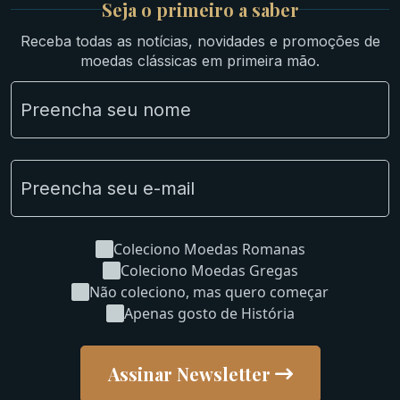
Seja o primeiro a saber
Ibéricas
Receba todas as notícias, novidades e promoções de
Lotes Grandes
moedas clássicas em primeira mão.
Material Numismático
NGC e NNC Encapsuladas
Novidades
Uncleaned Coins
Coleciono Moedas Romanas
Coleciono Moedas Gregas
Não coleciono, mas quero começar
Apenas gosto de História
Assinar Newsletter