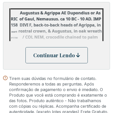
Augustus & Agrippa AE Dupondius or As
RIC
of Gaul, Nemausus. ca 10 BC - 10 AD. IMP
158
DIVI F, back-to-back heads of Agrippa, in
rostral crown, & Augustus, in oak wreath
sear5
/ COL NEM, crocodile chained to palm
#1730
behind, wreath to left. Cohen 10, RPC 524.
Continuar Lendo
Tirem suas dúvidas no formulário de contato.
Responderemos a todas as perguntas. Após
confirmação de pagamento o envio é imediato. O
Produto que você está comprando é exatamente o
das fotos. Produto autêntico - Não trabalhamos
com cópias ou réplicas. Acompanha certificado de
autenticidade. (exceto lotes grandes) Frete Gratuito.