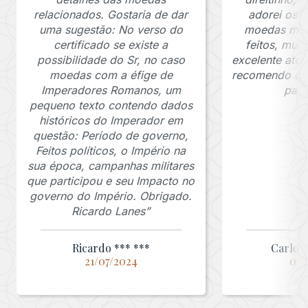
relacionados. Gostaria de dar
adorei os c
uma sugestão: No verso do
moedas muit
certificado se existe a
feitos, mui
possibilidade do Sr, no caso
excelente ate
moedas com a éfige de
recomendo o J
Imperadores Romanos, um
para
pequeno texto contendo dados
históricos do Imperador em
questão: Período de governo,
Feitos políticos, o Império na
sua época, campanhas militares
que participou e seu Impacto no
governo do Império. Obrigado.
Ricardo Lanes”
Ricardo *** ***
Carlos 
21/07/2024
03/