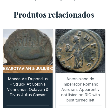
Produtos relacionados
AR
OTAVIAN & JULIUS CAESAR
OTAVIAN & JULIUS CAESA
Moeda Ae Dupondius
Antoniniano do
– Struck At Colonia
Imperador Romano
Viennensis, Octavian &
Aurelian, Apparently
Divus Julius Caesar
not listed on RIC with
bust turned left