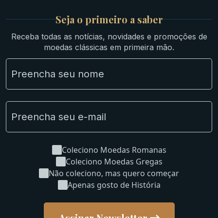
Medievais e Modernas
Britsh
Seja o primeiro a saber
Ibéricas
Receba todas as notícias, novidades e promoções de
Lotes Grandes
moedas clássicas em primeira mão.
Material Numismático
NGC e NNC Encapsuladas
Novidades
Uncleaned Coins
Coleciono Moedas Romanas
Coleciono Moedas Gregas
Não coleciono, mas quero começar
Apenas gosto de História
Assinar Newsletter