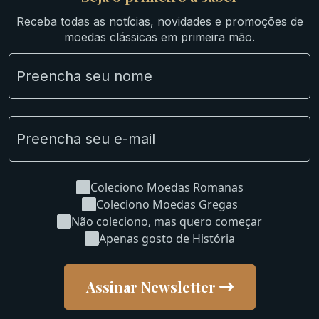
Ibéricas
Receba todas as notícias, novidades e promoções de
Lotes Grandes
moedas clássicas em primeira mão.
Material Numismático
NGC e NNC Encapsuladas
Novidades
Uncleaned Coins
Coleciono Moedas Romanas
Coleciono Moedas Gregas
Não coleciono, mas quero começar
Apenas gosto de História
Assinar Newsletter