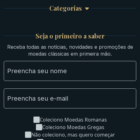
Culturas Orientais
Categorias
Atendimento
Ouro
Mapa do Site
Prata
Medievais e Modernas
Britsh
Seja o primeiro a saber
Ibéricas
Receba todas as notícias, novidades e promoções de
Lotes Grandes
moedas clássicas em primeira mão.
Material Numismático
NGC e NNC Encapsuladas
Novidades
Uncleaned Coins
Coleciono Moedas Romanas
Coleciono Moedas Gregas
Não coleciono, mas quero começar