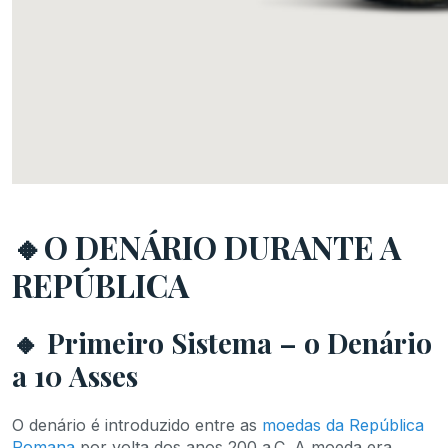
🔸O DENÁRIO DURANTE A
REPÚBLICA
🔸 Primeiro Sistema – o Denário
a 10 Asses
O denário é introduzido entre as
moedas da República
Romana
por volta dos anos 200 a.C. A moeda era