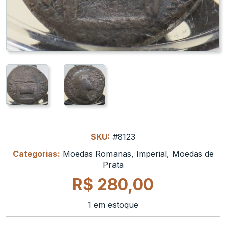
SKU:
#8123
Categorias:
Moedas Romanas
,
Imperial
,
Moedas de
Prata
R$
280,00
1 em estoque