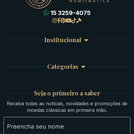
15 3259-4075
Gregas
Detalhes da conta
Romanas
Meus Pedidos
Byzantinas
Institucional
Carrinho de Compra
Bíblicas
Finalizar Compra
Celtas
Garantia e Frete
Culturas Orientais
Categorias
Atendimento
Ouro
Mapa do Site
Prata
Medievais e Modernas
Britsh
Seja o primeiro a saber
Ibéricas
Receba todas as notícias, novidades e promoções de
Lotes Grandes
moedas clássicas em primeira mão.
Material Numismático
NGC e NNC Encapsuladas
Novidades
Uncleaned Coins