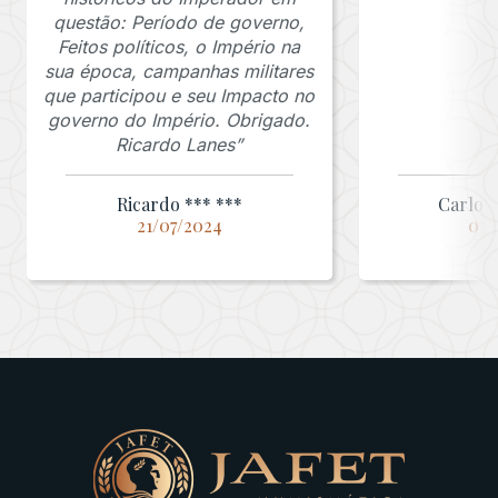
questão: Período de governo,
Feitos políticos, o Império na
sua época, campanhas militares
que participou e seu Impacto no
governo do Império. Obrigado.
Ricardo Lanes”
Ricardo *** ***
Carlos 
21/07/2024
03/