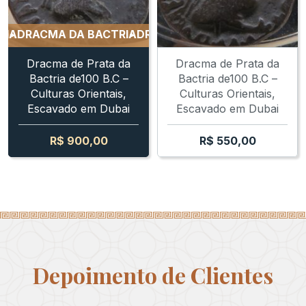
DRACMA DA BACTRIA
DRACMA DA BACTRIA
DRACMA D
Dracma de Prata da
Dracma de Prata da
Bactria de100 B.C –
Bactria de100 B.C –
Culturas Orientais,
Culturas Orientais,
Escavado em Dubai
Escavado em Dubai
R$
900,00
R$
550,00
Depoimento de Clientes