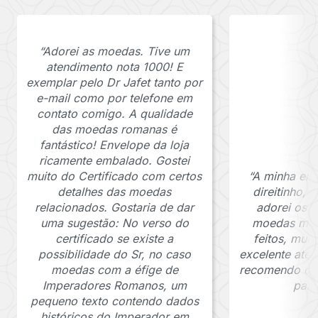
“Adorei as moedas. Tive um
atendimento nota 1000! E
exemplar pelo Dr Jafet tanto por
e-mail como por telefone em
contato comigo. A qualidade
das moedas romanas é
fantástico! Envelope da loja
ricamente embalado. Gostei
muito do Certificado com certos
“A minha en
detalhes das moedas
direitinho,
relacionados. Gostaria de dar
adorei os c
uma sugestão: No verso do
moedas muit
certificado se existe a
feitos, mui
possibilidade do Sr, no caso
excelente ate
moedas com a éfige de
recomendo o J
Imperadores Romanos, um
para
pequeno texto contendo dados
históricos do Imperador em