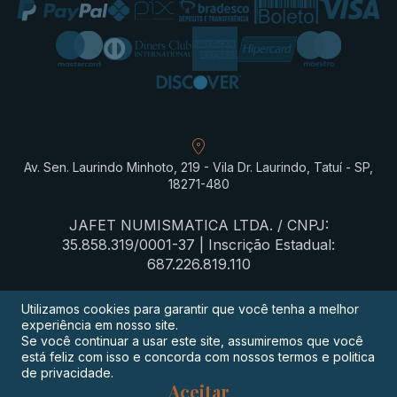
Av. Sen. Laurindo Minhoto, 219 - Vila Dr. Laurindo, Tatuí - SP,
18271-480
JAFET NUMISMATICA LTDA. / CNPJ:
35.858.319/0001-37 | Inscrição Estadual:
687.226.819.110
Utilizamos cookies para garantir que você tenha a melhor
experiência em nosso site.
Termos de privacidade
Se você continuar a usar este site, assumiremos que você
está feliz com isso e concorda com nossos termos e politica
Procon-SP
de privacidade.
Aceitar
Digimeta