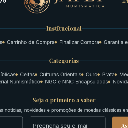
75
Institucional
s
Carrinho de Compra
Finalizar Compra
Garantia e
Categorias
íblicas
Celtas
Culturas Orientais
Ouro
Prata
Med
rial Numismático
NGC e NNC Encapsuladas
Novid
Seja o primeiro a saber
s notícias, novidades e promoções de moedas clássicas e
As