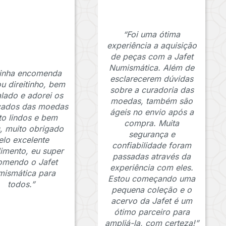
“Foi uma ótima
experiência a aquisição
de peças com a Jafet
Numismática. Além de
inha encomenda
esclarecerem dúvidas
u direitinho, bem
sobre a curadoria das
lado e adorei os
moedas, também são
icados das moedas
ágeis no envio após a
to lindos e bem
compra. Muita
s, muito obrigado
segurança e
elo excelente
confiabilidade foram
imento, eu super
passadas através da
omendo o Jafet
experiência com eles.
ismática para
Estou começando uma
todos.”
pequena coleção e o
acervo da Jafet é um
ótimo parceiro para
ampliá-la, com certeza!”