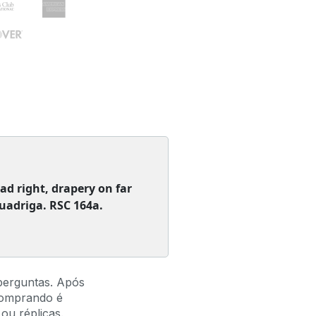
d right, drapery on far
uadriga. RSC 164a.
perguntas. Após
comprando é
ou réplicas.