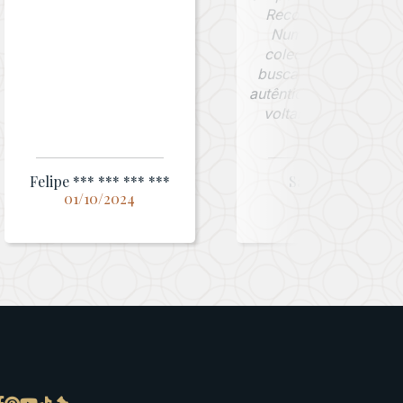
Recomendo a Jafet
Numismática para
colecionadores que
buscam peças raras 
autênticas. Com certe
voltarei a comprar!”
Felipe *** *** *** ***
Sandiego ***
01/10/2024
12/02/2025