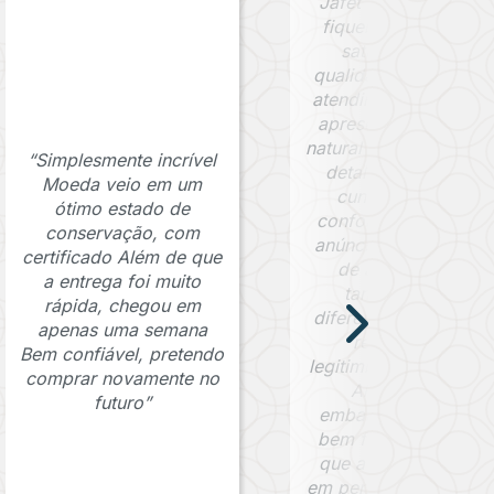
Jafet Numismática, 
fiquei extremamente
satisfeito com a
qualidade da peça e 
atendimento. A moed
apresenta uma pátin
natural bem preservad
“Simplesmente incrível
detalhes visíveis da
Moeda veio em um
cunhagem e está
ótimo estado de
conforme descrito n
conservação, com
anúncio. O certificad
certificado Além de que
de autenticidade
a entrega foi muito
também foi um
rápida, chegou em
diferencial importante
apenas uma semana
reforçando a
Bem confiável, pretendo
legitimidade da moed
comprar novamente no
Além disso, a
futuro”
embalagem foi muit
bem feita, garantind
que a peça chegass
em perfeitas condiçõe