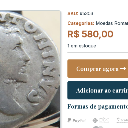
SKU:
#5303
Categorias:
Moedas Roma
R$
580,00
1 em estoque
Comprar agora
Adicionar ao carri
Formas de pagament