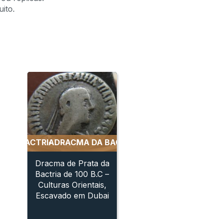
ito.
 - EXCELENTE RETRATO
ACTRIA
DRACMA DA BACTRIA
DENARIO DE PRATA DE GALBA 
DRACMA DA BACTRIA
DR
Dracma de Prata da
Bactria de 100 B.C –
Culturas Orientais,
Escavado em Dubai