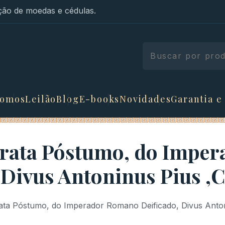
ão de moedas e cédulas.
somos
Leilão
Blog
E-books
Novidades
Garantia e
Prata Póstumo, do Impe
 Divus Antoninus Pius ,
ata Póstumo, do Imperador Romano Deificado, Divus Anton