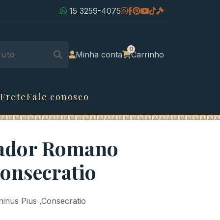
15 3259-4075
Minha conta
Carrinho
 Frete
Fale conosco
rador Romano
Consecratio
inus Pius ,Consecratio