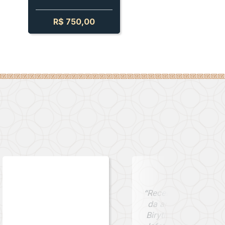
R$
750,00
“Recebi minha moed
da antiga cidade de
Birytis, comprada na