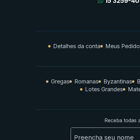
15 3259-40
Detalhes da conta
Meus Pedido
Gregas
Romanas
Byzantinas
B
Lotes Grandes
Mate
Receba todas a