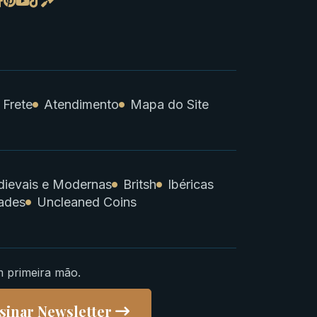
 Frete
Atendimento
Mapa do Site
ievais e Modernas
Britsh
Ibéricas
ades
Uncleaned Coins
m primeira mão.
sinar Newsletter