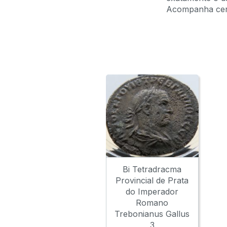
Acompanha certi
DENARIO DE PRATA DE GAL
Bi Tetradracma
Provincial de Prata
do Imperador
Romano
Trebonianus Gallus
3