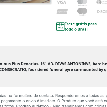
Frete grátis para
todo o Brasil
ninus Pius Denarius. 161 AD. DIVVS ANTONINVS, bare hea
 CONSECRATIO, four tiered funeral pyre surmounted by q
idas no formulário de contato. Responderemos a todas as 
 pagamento o envio é imediato. O Produto que você está 
s fotos. Produto autêntico - Não trabalhamos com cópias 