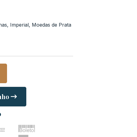
nas
,
Imperial
,
Moedas de Prata
nho
o