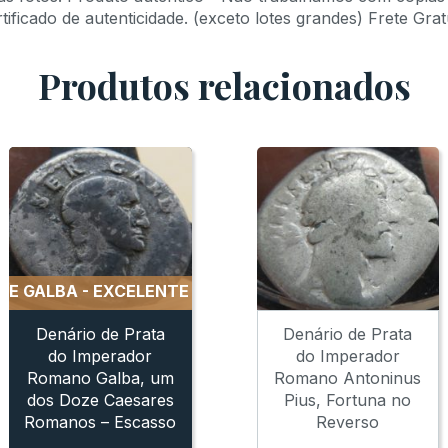
ficado de autenticidade. (exceto lotes grandes) Frete Gratu
Produtos relacionados
BA - EXCELENTE RETRATO
DENARIO DE PRATA DE GALBA
DRACMA DA B
Denário de Prata
Denário de Prata
do Imperador
do Imperador
Romano Galba, um
Romano Antoninus
dos Doze Caesares
Pius, Fortuna no
Romanos – Escasso
Reverso