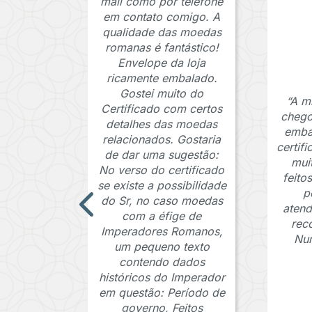
mail como por telefone
em contato comigo. A
qualidade das moedas
romanas é fantástico!
Envelope da loja
ricamente embalado.
Gostei muito do
“A m
Certificado com certos
chego
detalhes das moedas
emba
relacionados. Gostaria
certif
de dar uma sugestão:
mui
No verso do certificado
feito
se existe a possibilidade
p
do Sr, no caso moedas
atend
com a éfige de
rec
Imperadores Romanos,
Num
um pequeno texto
contendo dados
históricos do Imperador
em questão: Período de
governo, Feitos