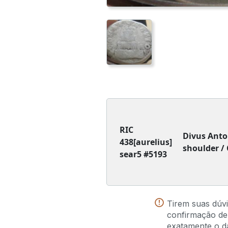
RIC
Divus Anto
438[aurelius]
shoulder /
sear5 #5193
Tirem suas dúv
confirmação de
exatamente o da