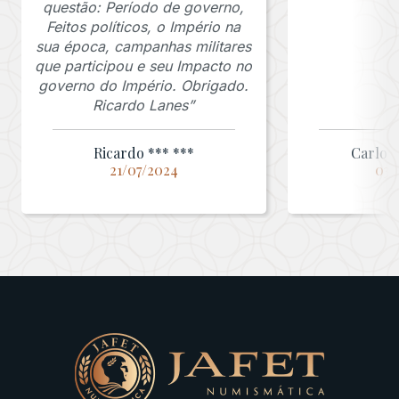
questão: Período de governo,
Feitos políticos, o Império na
sua época, campanhas militares
que participou e seu Impacto no
governo do Império. Obrigado.
Ricardo Lanes”
Ricardo *** ***
Carlos 
21/07/2024
03/