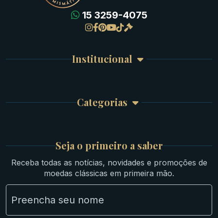
15 3259-4075
Gregas
Detalhes da conta
Romanas
Meus Pedidos
Byzantinas
Institucional
Carrinho de Compra
Bíblicas
Finalizar Compra
Celtas
Garantia e Frete
Culturas Orientais
Categorias
Atendimento
Ouro
Mapa do Site
Prata
Medievais e Modernas
Britsh
Seja o primeiro a saber
Ibéricas
Receba todas as notícias, novidades e promoções de
Lotes Grandes
moedas clássicas em primeira mão.
Material Numismático
NGC e NNC Encapsuladas
Novidades
Uncleaned Coins