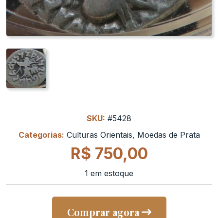
SKU:
#5428
Categorias:
Culturas Orientais
,
Moedas de Prata
R$
750,00
1 em estoque
Comprar agora