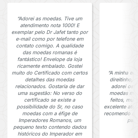
“Adorei as moedas. Tive um
atendimento nota 1000! E
exemplar pelo Dr Jafet tanto por
e-mail como por telefone em
contato comigo. A qualidade
das moedas romanas é
fantástico! Envelope da loja
ricamente embalado. Gostei
muito do Certificado com certos
“A minha en
detalhes das moedas
direitinho,
relacionados. Gostaria de dar
adorei os c
uma sugestão: No verso do
moedas muit
certificado se existe a
feitos, mui
possibilidade do Sr, no caso
excelente ate
moedas com a éfige de
recomendo o J
Imperadores Romanos, um
para
pequeno texto contendo dados
históricos do Imperador em