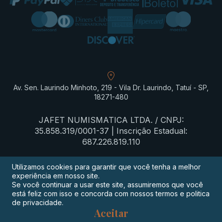
Av. Sen. Laurindo Minhoto, 219 - Vila Dr. Laurindo, Tatuí - SP,
18271-480
JAFET NUMISMATICA LTDA. / CNPJ:
35.858.319/0001-37 | Inscrição Estadual:
687.226.819.110
Utilizamos cookies para garantir que você tenha a melhor
experiência em nosso site.
Termos de privacidade
Se você continuar a usar este site, assumiremos que você
está feliz com isso e concorda com nossos termos e politica
Procon-SP
de privacidade.
Aceitar
Digimeta