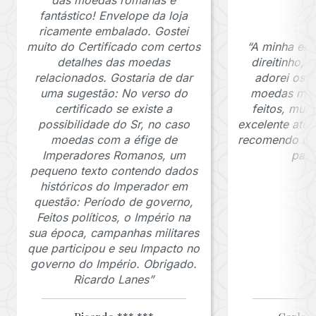
das moedas romanas é
fantástico! Envelope da loja
ricamente embalado. Gostei
muito do Certificado com certos
“A minha en
detalhes das moedas
direitinho,
relacionados. Gostaria de dar
adorei os c
uma sugestão: No verso do
moedas muit
certificado se existe a
feitos, mui
possibilidade do Sr, no caso
excelente ate
moedas com a éfige de
recomendo o J
Imperadores Romanos, um
para
pequeno texto contendo dados
históricos do Imperador em
questão: Período de governo,
Feitos políticos, o Império na
sua época, campanhas militares
que participou e seu Impacto no
governo do Império. Obrigado.
Ricardo Lanes”