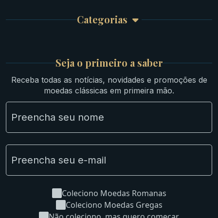
Garantia e Frete
Culturas Orientais
Categorias
Atendimento
Ouro
Mapa do Site
Prata
Medievais e Modernas
Britsh
Seja o primeiro a saber
Ibéricas
Receba todas as notícias, novidades e promoções de
Lotes Grandes
moedas clássicas em primeira mão.
Material Numismático
NGC e NNC Encapsuladas
Novidades
Uncleaned Coins
Coleciono Moedas Romanas
Coleciono Moedas Gregas
Não coleciono, mas quero começar