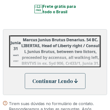
Frete grátis para
todo o Brasil
Marcus Junius Brutus Denarius. 54 BC.
Junia
LIBERTAS, Head of Liberty right / Consul
31
L Junius Brutus, between two lictors,
sear5
preceeded by accensus, all walking left,
#397
BRVTVS in ex. Syd 906, Cr433/1, Junia 31.
Continuar Lendo
Tirem suas dúvidas no formulário de contato.
Responderemos a todas as perguntas. Após