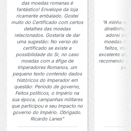
das moedas romanas é
fantástico! Envelope da loja
ricamente embalado. Gostei
muito do Certificado com certos
“A minha en
detalhes das moedas
direitinho,
relacionados. Gostaria de dar
adorei os c
uma sugestão: No verso do
moedas muit
certificado se existe a
feitos, mui
possibilidade do Sr, no caso
excelente ate
moedas com a éfige de
recomendo o J
Imperadores Romanos, um
para
pequeno texto contendo dados
históricos do Imperador em
questão: Período de governo,
Feitos políticos, o Império na
sua época, campanhas militares
que participou e seu Impacto no
governo do Império. Obrigado.
Ricardo Lanes”