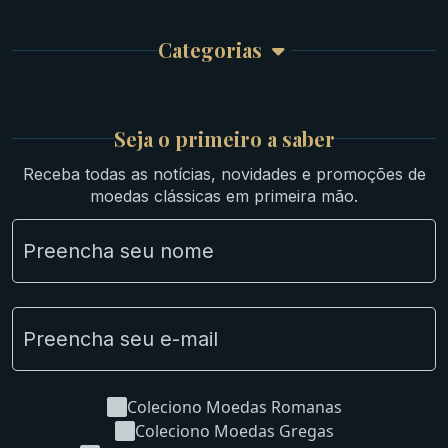
Garantia e Frete
Culturas Orientais
Categorias
Atendimento
Ouro
Mapa do Site
Prata
Medievais e Modernas
Britsh
Seja o primeiro a saber
Ibéricas
Receba todas as notícias, novidades e promoções de
Lotes Grandes
moedas clássicas em primeira mão.
Material Numismático
NGC e NNC Encapsuladas
Novidades
Uncleaned Coins
Coleciono Moedas Romanas
Coleciono Moedas Gregas