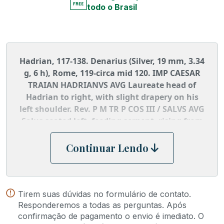
todo o Brasil
Hadrian, 117-138. Denarius (Silver, 19 mm, 3.34
g, 6 h), Rome, 119-circa mid 120. IMP CAESAR
TRAIAN HADRIANVS AVG Laureate head of
Hadrian to right, with slight drapery on his
left shoulder. Rev. P M TR P COS III / SALVS AVG
Salus seated left, feeding serpent, rising from
altar, out of patera with her right hand and
placing her left elbow on throne. BMC 320.
Continuar Lendo
Cohen 1353. RIC 198.
Tirem suas dúvidas no formulário de contato.
Responderemos a todas as perguntas. Após
confirmação de pagamento o envio é imediato. O