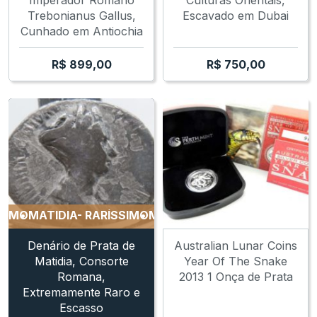
Trebonianus Gallus,
Escavado em Dubai
Cunhado em Antiochia
R$
899,00
R$
750,00
MO
MATIDIA- RARÍSSIMO
MATIDIA- RARÍSSIMO
MATIDIA-
Denário de Prata de
Australian Lunar Coins
Matidia, Consorte
Year Of The Snake
Romana,
2013 1 Onça de Prata
Extremamente Raro e
Escasso