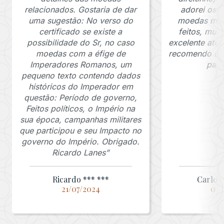
relacionados. Gostaria de dar
adorei os c
uma sugestão: No verso do
moedas muit
certificado se existe a
feitos, mui
possibilidade do Sr, no caso
excelente ate
moedas com a éfige de
recomendo o J
Imperadores Romanos, um
para
pequeno texto contendo dados
históricos do Imperador em
questão: Período de governo,
Feitos políticos, o Império na
sua época, campanhas militares
que participou e seu Impacto no
governo do Império. Obrigado.
Ricardo Lanes”
Ricardo *** ***
Carlos 
21/07/2024
03/