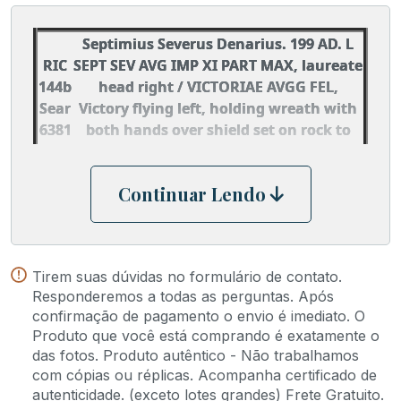
Septimius Severus Denarius. 199 AD. L
RIC
SEPT SEV AVG IMP XI PART MAX, laureate
144b
head right / VICTORIAE AVGG FEL,
Sear
Victory flying left, holding wreath with
6381
both hands over shield set on rock to
left. RSC 719.
Continuar Lendo
Tirem suas dúvidas no formulário de contato.
Responderemos a todas as perguntas. Após
confirmação de pagamento o envio é imediato. O
Produto que você está comprando é exatamente o
das fotos. Produto autêntico - Não trabalhamos
com cópias ou réplicas. Acompanha certificado de
autenticidade. (exceto lotes grandes) Frete Gratuito.