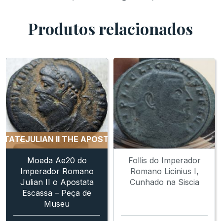
Produtos relacionados
TE
JULIAN II THE APOSTATE
JULIAN II THE APOSTATE
J
Moeda Ae20 do
Follis do Imperador
Imperador Romano
Romano Licinius I,
Julian II o Apostata
Cunhado na Siscia
Escassa – Peça de
Museu