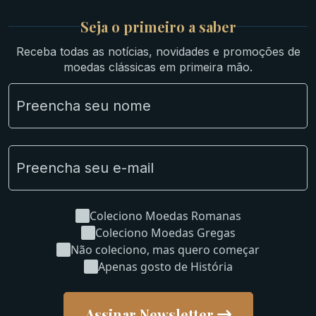
Britsh
Seja o primeiro a saber
Ibéricas
Receba todas as notícias, novidades e promoções de
Lotes Grandes
moedas clássicas em primeira mão.
Material Numismático
NGC e NNC Encapsuladas
Novidades
Uncleaned Coins
Coleciono Moedas Romanas
Coleciono Moedas Gregas
Não coleciono, mas quero começar
Apenas gosto de História
Assinar Newsletter