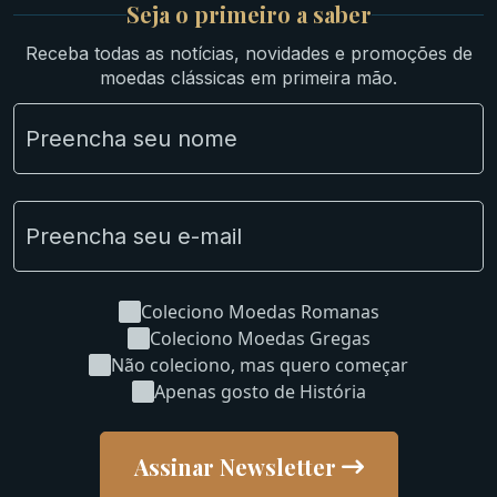
Seja o primeiro a saber
Ibéricas
Receba todas as notícias, novidades e promoções de
Lotes Grandes
moedas clássicas em primeira mão.
Material Numismático
NGC e NNC Encapsuladas
Novidades
Uncleaned Coins
Coleciono Moedas Romanas
Coleciono Moedas Gregas
Não coleciono, mas quero começar
Apenas gosto de História
Assinar Newsletter