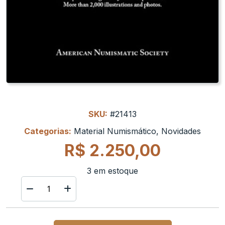
SKU:
#21413
Categorias:
Material Numismático
,
Novidades
R$
2.250,00
3 em estoque
Livro
guia
para