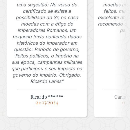
uma sugestão: No verso do
moedas muit
certificado se existe a
feitos, mui
possibilidade do Sr, no caso
excelente ate
moedas com a éfige de
recomendo o J
Imperadores Romanos, um
para
pequeno texto contendo dados
históricos do Imperador em
questão: Período de governo,
Feitos políticos, o Império na
sua época, campanhas militares
que participou e seu Impacto no
governo do Império. Obrigado.
Ricardo Lanes”
Ricardo *** ***
Carlos 
21/07/2024
03/