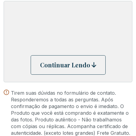
as
Quarenta e cinco anos após sua primeira edição, Hen
páginas
do antigo Israel. A metalurgia das moedas da Judéia
com
as emissões irregulares, a guerra judaica e as deno
os
A novidade na sexta edição são informações numismát
plates,
de histórias do Antigo Testamento. Muitas centenas 
uma
As placas fotográficas foram dramaticamente expandi
obra
Este livro inclui uma concordância completa entre a
de
notas finais elaboradas, uma bibliografia expandida
Continuar Lendo
arte
quantidade
Tirem suas dúvidas no formulário de contato.
Responderemos a todas as perguntas. Após
confirmação de pagamento o envio é imediato. O
Produto que você está comprando é exatamente o
das fotos. Produto autêntico - Não trabalhamos
com cópias ou réplicas. Acompanha certificado de
autenticidade. (exceto lotes grandes) Frete Gratuito.