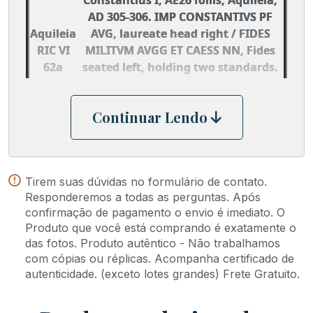
AD 305-306. IMP CONSTANTIVS PF
Aquileia
AVG, laureate head right / FIDES
RIC VI
MILITVM AVGG ET CAESS NN, Fides
62a
seated left, holding two standards.
Mintmark AQS. RIC VI Aquileia 62a;
Cohen 48: Sear IV 14174.
Continuar Lendo
Tirem suas dúvidas no formulário de contato.
Responderemos a todas as perguntas. Após
confirmação de pagamento o envio é imediato. O
Produto que você está comprando é exatamente o
das fotos. Produto autêntico - Não trabalhamos
com cópias ou réplicas. Acompanha certificado de
autenticidade. (exceto lotes grandes) Frete Gratuito.