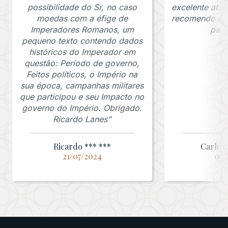
possibilidade do Sr, no caso
excelente ate
moedas com a éfige de
recomendo o J
Imperadores Romanos, um
para
pequeno texto contendo dados
históricos do Imperador em
questão: Período de governo,
Feitos políticos, o Império na
sua época, campanhas militares
que participou e seu Impacto no
governo do Império. Obrigado.
Ricardo Lanes”
Ricardo *** ***
Carlos 
21/07/2024
03/