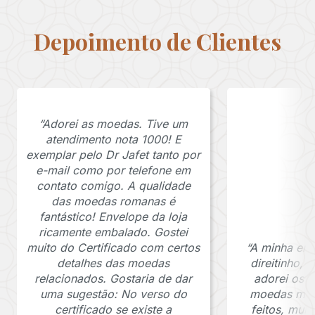
Depoimento de Clientes
“Adorei as moedas. Tive um
atendimento nota 1000! E
exemplar pelo Dr Jafet tanto por
e-mail como por telefone em
contato comigo. A qualidade
das moedas romanas é
fantástico! Envelope da loja
ricamente embalado. Gostei
muito do Certificado com certos
“A minha en
detalhes das moedas
direitinho,
relacionados. Gostaria de dar
adorei os c
uma sugestão: No verso do
moedas muit
certificado se existe a
feitos, mui