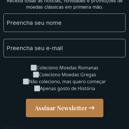
Receba todas as notícias, novidades e promoções de
Lotes Grandes
moedas clássicas em primeira mão.
Material Numismático
NGC e NNC Encapsuladas
Novidades
Uncleaned Coins
Coleciono Moedas Romanas
Coleciono Moedas Gregas
Não coleciono, mas quero começar
Apenas gosto de História
Assinar Newsletter
captcha