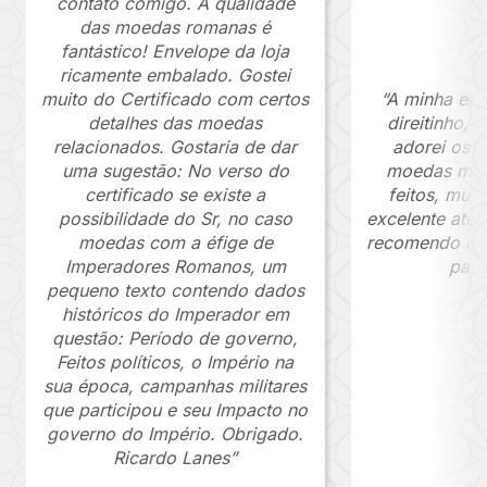
contato comigo. A qualidade
das moedas romanas é
fantástico! Envelope da loja
ricamente embalado. Gostei
muito do Certificado com certos
“A minha en
detalhes das moedas
direitinho,
relacionados. Gostaria de dar
adorei os c
uma sugestão: No verso do
moedas muit
certificado se existe a
feitos, mui
possibilidade do Sr, no caso
excelente ate
moedas com a éfige de
recomendo o J
Imperadores Romanos, um
para
pequeno texto contendo dados
históricos do Imperador em
questão: Período de governo,
Feitos políticos, o Império na
sua época, campanhas militares
que participou e seu Impacto no
governo do Império. Obrigado.
Ricardo Lanes”