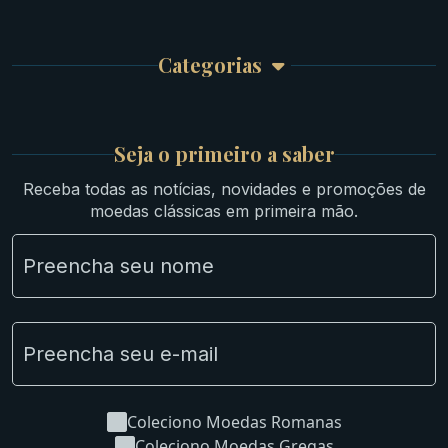
Finalizar Compra
Celtas
Garantia e Frete
Culturas Orientais
Categorias
Atendimento
Ouro
Mapa do Site
Prata
Medievais e Modernas
Britsh
Seja o primeiro a saber
Ibéricas
Receba todas as notícias, novidades e promoções de
Lotes Grandes
moedas clássicas em primeira mão.
Material Numismático
NGC e NNC Encapsuladas
Novidades
Uncleaned Coins
Coleciono Moedas Romanas
Coleciono Moedas Gregas