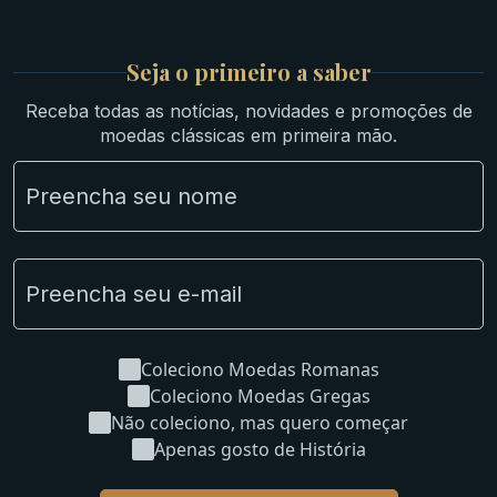
Prata
Medievais e Modernas
Britsh
Seja o primeiro a saber
Ibéricas
Receba todas as notícias, novidades e promoções de
Lotes Grandes
moedas clássicas em primeira mão.
Material Numismático
NGC e NNC Encapsuladas
Novidades
Uncleaned Coins
Coleciono Moedas Romanas
Coleciono Moedas Gregas
Não coleciono, mas quero começar
Apenas gosto de História