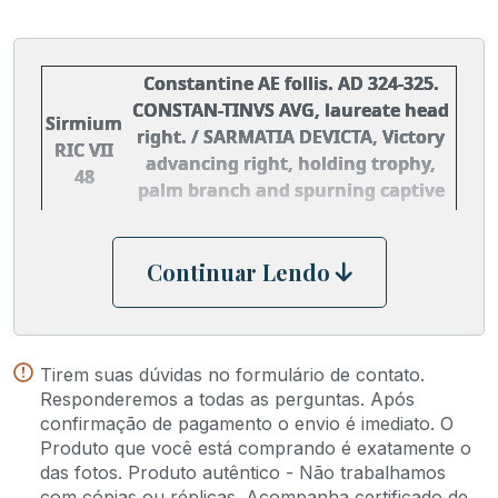
Constantine AE follis. AD 324-325.
CONSTAN-TINVS AVG, laureate head
Sirmium
right. / SARMATIA DEVICTA, Victory
RIC VII
advancing right, holding trophy,
48
palm branch and spurning captive
on ground to right. Mintmark SIRM.
Continuar Lendo
Tirem suas dúvidas no formulário de contato.
Responderemos a todas as perguntas. Após
confirmação de pagamento o envio é imediato. O
Produto que você está comprando é exatamente o
das fotos. Produto autêntico - Não trabalhamos
com cópias ou réplicas. Acompanha certificado de