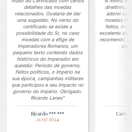
muito do Certificado com certos
“A minha en
detalhes das moedas
direitinho,
relacionados. Gostaria de dar
adorei os c
uma sugestão: No verso do
moedas muit
certificado se existe a
feitos, mui
possibilidade do Sr, no caso
excelente ate
moedas com a éfige de
recomendo o J
Imperadores Romanos, um
para
pequeno texto contendo dados
históricos do Imperador em
questão: Período de governo,
Feitos políticos, o Império na
sua época, campanhas militares
que participou e seu Impacto no
governo do Império. Obrigado.
Ricardo Lanes”
Ricardo *** ***
Carlos 
21/07/2024
03/