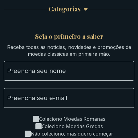
Garantia e Frete
Culturas Orientais
Categorias
Atendimento
Ouro
Mapa do Site
Prata
Medievais e Modernas
Britsh
Seja o primeiro a saber
Ibéricas
Receba todas as notícias, novidades e promoções de
Lotes Grandes
moedas clássicas em primeira mão.
Material Numismático
NGC e NNC Encapsuladas
Novidades
Uncleaned Coins
Coleciono Moedas Romanas
Coleciono Moedas Gregas
Não coleciono, mas quero começar