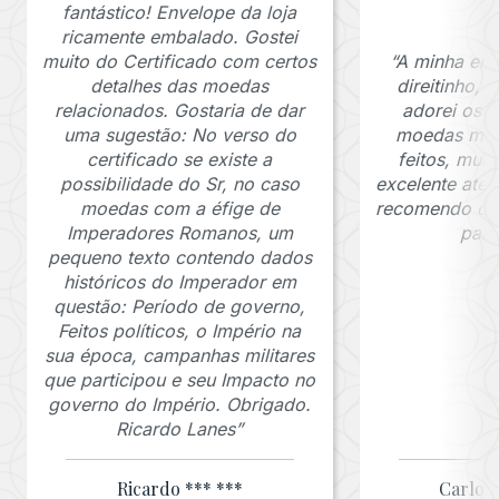
fantástico! Envelope da loja
ricamente embalado. Gostei
muito do Certificado com certos
“A minha en
detalhes das moedas
direitinho,
relacionados. Gostaria de dar
adorei os c
uma sugestão: No verso do
moedas muit
certificado se existe a
feitos, mui
possibilidade do Sr, no caso
excelente ate
moedas com a éfige de
recomendo o J
Imperadores Romanos, um
para
pequeno texto contendo dados
históricos do Imperador em
questão: Período de governo,
Feitos políticos, o Império na
sua época, campanhas militares
que participou e seu Impacto no
governo do Império. Obrigado.
Ricardo Lanes”
Ricardo *** ***
Carlos 