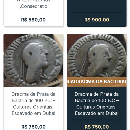
,Consecratio
R$
580,00
R$
900,00
DRACMA DA BACTRIA
DRACMA DA BACTRIA
DRAC
Dracma de Prata da
Dracma de Prata da
Bactria de 100 B.C –
Bactria de 100 B.C –
Culturas Orientais,
Culturas Orientais,
Escavado em Dubai
Escavado em Dubai
R$
750,00
R$
750,00