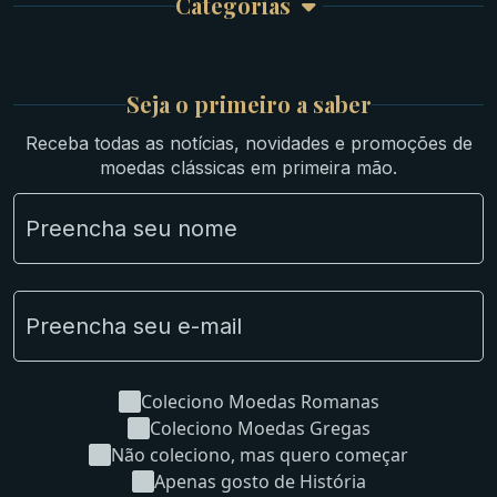
Categorias
Atendimento
Ouro
Mapa do Site
Prata
Medievais e Modernas
Britsh
Seja o primeiro a saber
Ibéricas
Receba todas as notícias, novidades e promoções de
Lotes Grandes
moedas clássicas em primeira mão.
Material Numismático
NGC e NNC Encapsuladas
Novidades
Uncleaned Coins
Coleciono Moedas Romanas
Coleciono Moedas Gregas
Não coleciono, mas quero começar
Apenas gosto de História