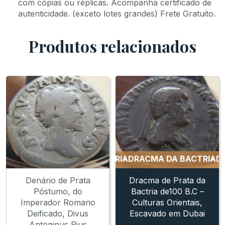
com cópias ou réplicas. Acompanha certificado de
autenticidade. (exceto lotes grandes) Frete Gratuito.
Produtos relacionados
DRACMA DA BACTRIA
DRACMA DA BACTRIA
DRAC
Denário de Prata
Dracma de Prata da
Póstumo, do
Bactria de100 B.C –
Imperador Romano
Culturas Orientais,
Deificado, Divus
Escavado em Dubai
Antoninus Pius