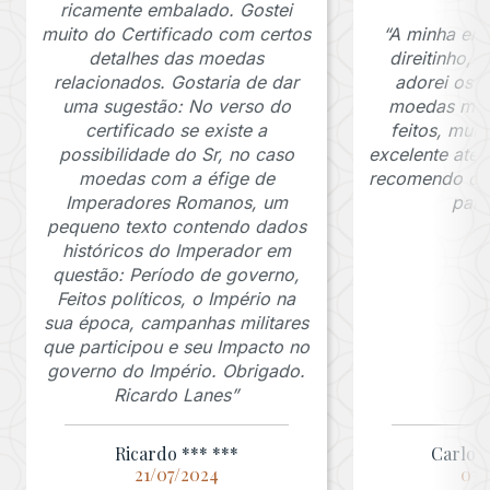
ricamente embalado. Gostei
muito do Certificado com certos
“A minha en
detalhes das moedas
direitinho,
relacionados. Gostaria de dar
adorei os c
uma sugestão: No verso do
moedas muit
certificado se existe a
feitos, mui
possibilidade do Sr, no caso
excelente ate
moedas com a éfige de
recomendo o J
Imperadores Romanos, um
para
pequeno texto contendo dados
históricos do Imperador em
questão: Período de governo,
Feitos políticos, o Império na
sua época, campanhas militares
que participou e seu Impacto no
governo do Império. Obrigado.
Ricardo Lanes”
Ricardo *** ***
Carlos 
21/07/2024
03/