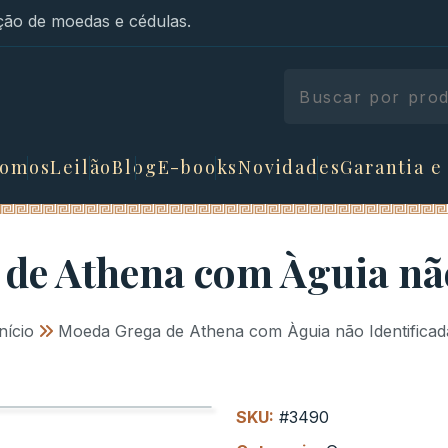
ão de moedas e cédulas.
somos
Leilão
Blog
E-books
Novidades
Garantia e
de Athena com Àguia não
nício
»
Moeda Grega de Athena com Àguia não Identificad
SKU:
#3490