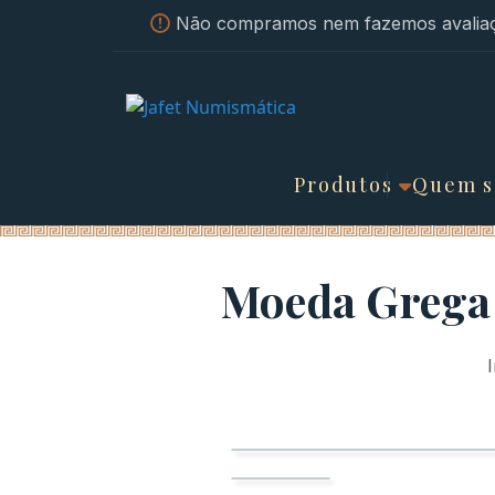
Não compramos nem fazemos avaliaç
Produtos
Quem 
Moeda Grega 
I