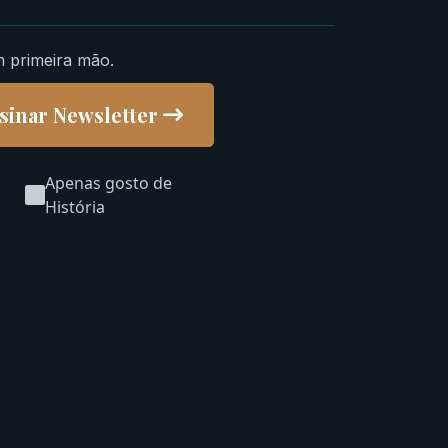
m primeira mão.
sinar Newsletter
Apenas gosto de
História