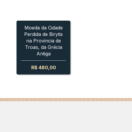
IS
BOSPORUS - SAUROMATES I
CIDADE PERDIDA DE BIRYTIS
BOSPORUS - SAUROMATES 
CIDADE PERDIDA DE BIRY
Moeda da Cidade
Perdida de Birytis
na Provincia de
Troas, da Grécia
Antiga
R$
480,00