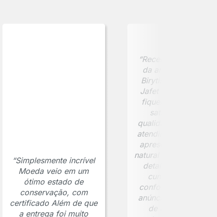
“Recebi minha moed
da antiga cidade de
Birytis, comprada na
Jafet Numismática, 
fiquei extremamente
satisfeito com a
qualidade da peça e 
atendimento. A moed
apresenta uma pátin
natural bem preservad
“Simplesmente incrível
detalhes visíveis da
Moeda veio em um
cunhagem e está
ótimo estado de
conforme descrito n
conservação, com
anúncio. O certificad
certificado Além de que
de autenticidade
a entrega foi muito