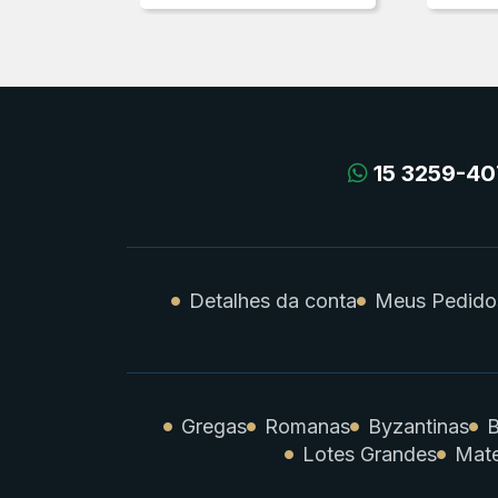
15 3259-40
Detalhes da conta
Meus Pedido
Gregas
Romanas
Byzantinas
B
Lotes Grandes
Mate