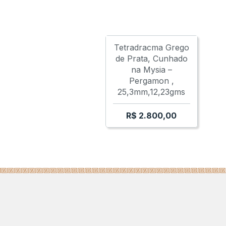
BOSPORUS - SAUROMATES I
BOS
Tetradracma Grego
de Prata, Cunhado
na Mysia –
Pergamon ,
25,3mm,12,23gms
R$
2.800,00