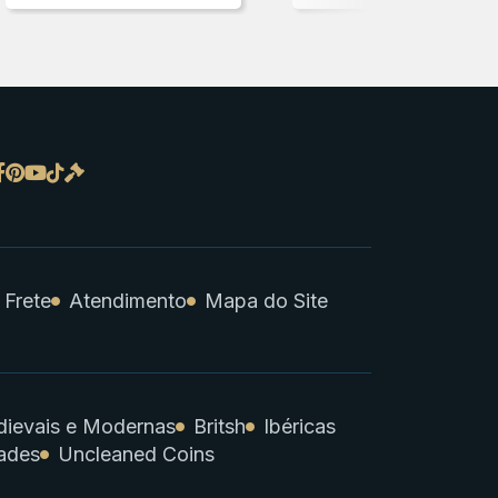
 Frete
Atendimento
Mapa do Site
ievais e Modernas
Britsh
Ibéricas
ades
Uncleaned Coins