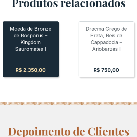
Produtos relacionados
PORUS - SAUROMATES I
BOSPORUS - SAUROMATES I
CIDADE PERDIDA DE BIRYT
Moeda de Bronze
Dracma Grego de
de Bósporus –
Prata, Reis da
Kingdom
Cappadocia –
Sauromates I
Ariobarzes I
R$
2.350,00
R$
750,00
Depoimento de Clientes