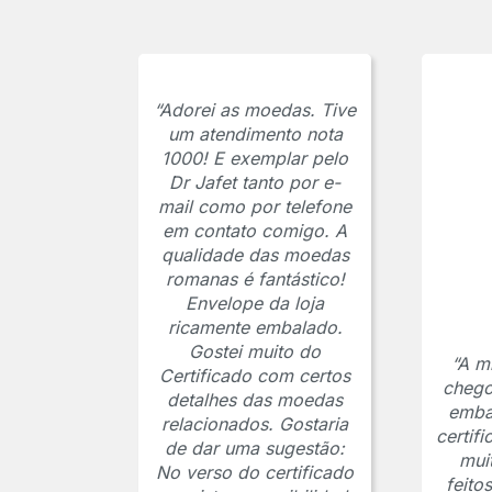
“Adorei as moedas. Tive
um atendimento nota
1000! E exemplar pelo
Dr Jafet tanto por e-
mail como por telefone
em contato comigo. A
qualidade das moedas
romanas é fantástico!
Envelope da loja
ricamente embalado.
Gostei muito do
“A m
Certificado com certos
chego
detalhes das moedas
emba
relacionados. Gostaria
certif
de dar uma sugestão:
mui
No verso do certificado
feito