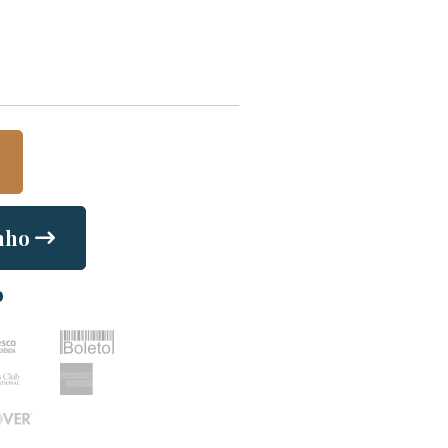
nho
o