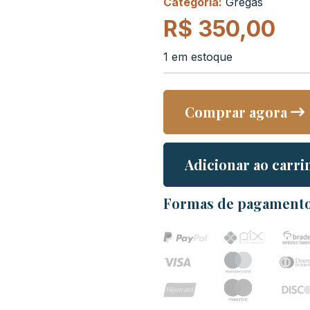
Categoria:
Gregas
R$
350,00
1 em estoque
Comprar agora
Adicionar ao carri
Formas de pagament