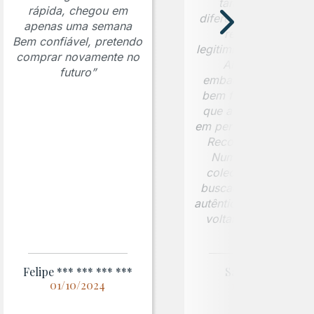
também foi um
rápida, chegou em
diferencial importante
apenas uma semana
reforçando a
Bem confiável, pretendo
legitimidade da moed
comprar novamente no
Além disso, a
futuro”
embalagem foi muit
bem feita, garantind
que a peça chegass
em perfeitas condiçõe
Recomendo a Jafet
Numismática para
colecionadores que
buscam peças raras 
autênticas. Com certe
voltarei a comprar!”
Felipe *** *** *** ***
Sandiego ***
01/10/2024
12/02/2025