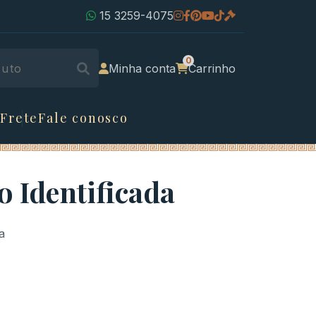
15 3259-4075
Minha conta
Carrinho
 Frete
Fale conosco
 Identificada
a