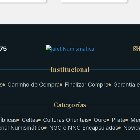
75
Institucional
s
Carrinho de Compra
Finalizar Compra
Garantia e
Categorias
íblicas
Celtas
Culturas Orientais
Ouro
Prata
Med
rial Numismático
NGC e NNC Encapsuladas
Novid