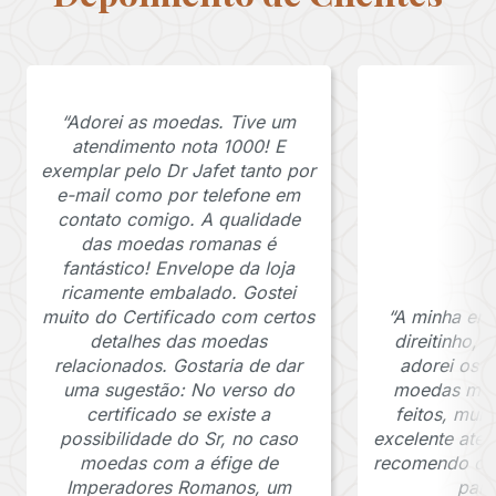
“Adorei as moedas. Tive um
atendimento nota 1000! E
exemplar pelo Dr Jafet tanto por
e-mail como por telefone em
contato comigo. A qualidade
das moedas romanas é
fantástico! Envelope da loja
ricamente embalado. Gostei
muito do Certificado com certos
“A minha en
detalhes das moedas
direitinho,
relacionados. Gostaria de dar
adorei os c
uma sugestão: No verso do
moedas muit
certificado se existe a
feitos, mui
possibilidade do Sr, no caso
excelente ate
moedas com a éfige de
recomendo o J
Imperadores Romanos, um
para