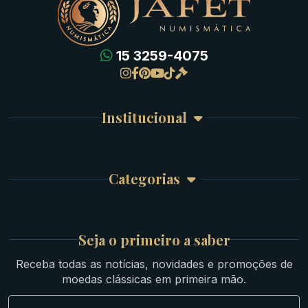
15 3259-4075
Gregas
Detalhes da conta
Romanas
Meus Pedidos
Byzantinas
Institucional
Carrinho de Compra
Bíblicas
Finalizar Compra
Celtas
Garantia e Frete
Culturas Orientais
Categorias
Atendimento
Ouro
Mapa do Site
Prata
Medievais e Modernas
Britsh
Seja o primeiro a saber
Ibéricas
Receba todas as notícias, novidades e promoções de
Lotes Grandes
moedas clássicas em primeira mão.
Material Numismático
NGC e NNC Encapsuladas