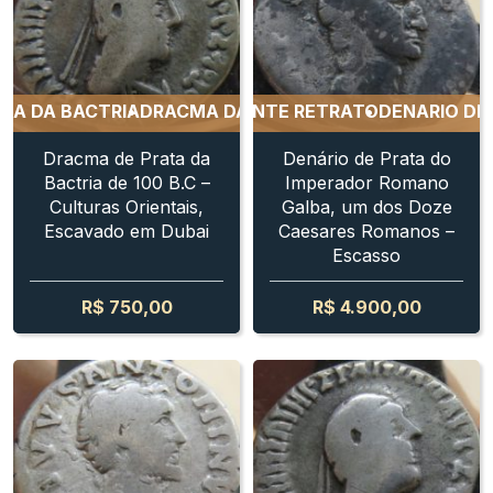
ATA DE GALBA - EXCELENTE RETRATO
DA BACTRIA
DRACMA DA BACTRIA
DRACMA DA BACTR
DENARIO DE PRA
Dracma de Prata da
Denário de Prata do
Bactria de 100 B.C –
Imperador Romano
Culturas Orientais,
Galba, um dos Doze
Escavado em Dubai
Caesares Romanos –
Escasso
R$
750,00
R$
4.900,00