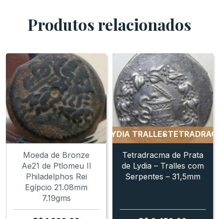
Produtos relacionados
TRADRACMA GREGO - LYDIA TRALLES
TETRADRACMA GR
Moeda de Bronze
Tetradracma de Prata
Ae21 de Ptlomeu II
de Lydia – Tralles com
Philadelphos Rei
Serpentes – 31,5mm
Egípcio 21.08mm
7.19gms