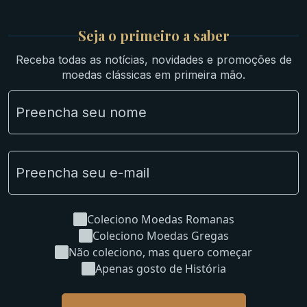
Medievais e Modernas
Britsh
Seja o primeiro a saber
Ibéricas
Receba todas as notícias, novidades e promoções de
Lotes Grandes
moedas clássicas em primeira mão.
Material Numismático
NGC e NNC Encapsuladas
Novidades
Uncleaned Coins
Coleciono Moedas Romanas
Coleciono Moedas Gregas
Não coleciono, mas quero começar
Apenas gosto de História