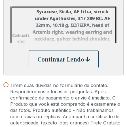
Syracuse, Sicila, AE Litra, struck
under Agathokles, 317-289 BC. AE
22mm, 10.18 g. ΣΩTEIΡA, head of
Artemis right, wearing earring and
Calciati
necklace, quiver behind shoulder.
138
AΓAΘOKΛEOΣ BAΣIΛEOΣ above and
beneath winged thunderbolt.
Continuar Lendo
Calciati 138; Hoover Sicily 1537; SNG
ANS 749.
Tirem suas dúvidas no formulário de contato.
Responderemos a todas as perguntas. Após
confirmação de pagamento o envio é imediato. O
Produto que você está comprando é exatamente o
das fotos. Produto autêntico - Não trabalhamos
com cópias ou réplicas. Acompanha certificado de
autenticidade. (exceto lotes grandes) Frete Gratuito.