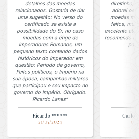
detalhes das moedas
direitinho,
relacionados. Gostaria de dar
adorei os c
uma sugestão: No verso do
moedas muit
certificado se existe a
feitos, mui
possibilidade do Sr, no caso
excelente ate
moedas com a éfige de
recomendo o J
Imperadores Romanos, um
para
pequeno texto contendo dados
históricos do Imperador em
questão: Período de governo,
Feitos políticos, o Império na
sua época, campanhas militares
que participou e seu Impacto no
governo do Império. Obrigado.
Ricardo Lanes”
Ricardo *** ***
Carlos 
21/07/2024
03/