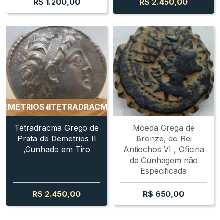
R$
1.200,00
R$
2.450,00
RIOS II
TETRADRACMA PRATA DEMETRIOS II
TETRADRA
Tetradracma Grego de
Moeda Grega de
Prata de Demetrios II
Bronze, do Rei
,Cunhado em Tiro
Antiochos VI , Oficina
de Cunhagem não
Especificada
R$
2.450,00
R$
650,00