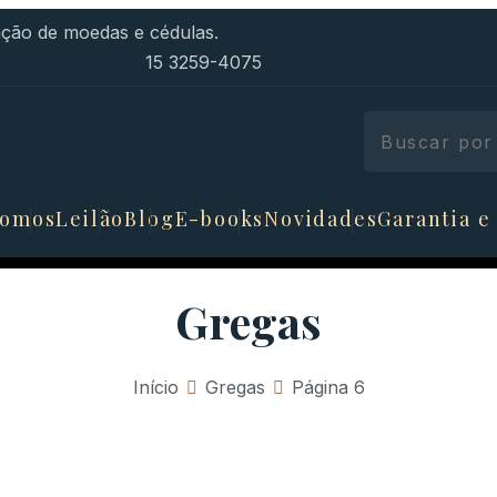
ão de moedas e cédulas.
15 3259-4075
somos
Leilão
Blog
E-books
Novidades
Garantia e
Gregas
Início
»
Gregas
»
Página 6