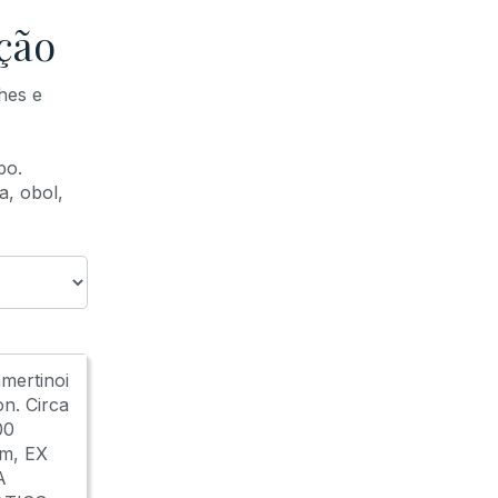
ção
hes e
po.
a, obol,
amertinoi
n. Circa
00
m, EX
A