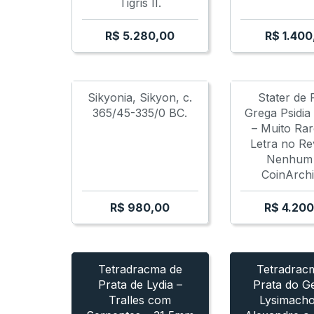
Tigris II.
R$
5.280,00
R$
1.400
Sikyonia, Sikyon, c.
Stater de 
365/45-335/0 BC.
Grega Psidia
– Muito Ra
Letra no Re
Nenhum
CoinArchi
R$
980,00
R$
4.200
 GREGO - LYDIA TRALLES
TETRADRACMA DE LYSIMACHOS
TETRADRACMA GREGO - LYD
PHILIP II -
TETRA
Tetradracma de
Tetradrac
Prata de Lydia –
Prata do G
Tralles com
Lysimacho