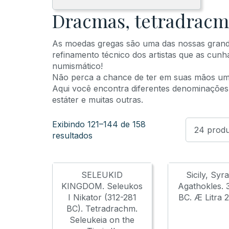
Dracmas, tetradracma
As moedas gregas são uma das nossas grande
refinamento técnico dos artistas que as cunh
numismático!
Não perca a chance de ter em suas mãos um
Aqui você encontra diferentes denominações 
estáter e muitas outras.
Exibindo 121–144 de 158
resultados
SELEUKID
Sicily, Syr
KINGDOM. Seleukos
Agathokles. 
I Nikator (312-281
BC. Æ Litra 
BC). Tetradrachm.
Seleukeia on the