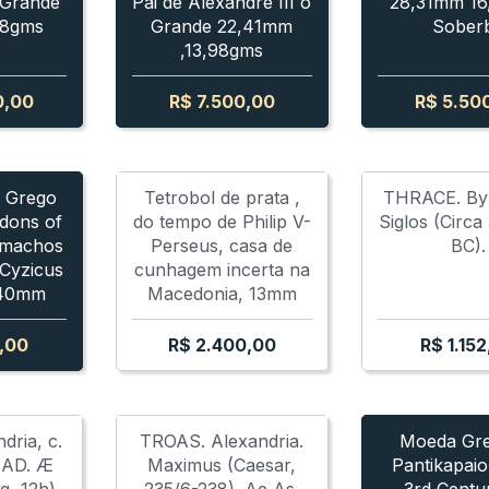
 Grande
Pai de Alexandre III o
28,31mm 16
58gms
Grande 22,41mm
Sober
,13,98gms
0,00
R$
7.500,00
R$
5.50
SIMACHUS
PHILIP III ARRIHDAIOS
LYSIMACHUS
PHILIP III ARRIHDAIOS
LYSIMACHUS
LYSIMACHUS
PHILIP III A
 Grego
Tetrobol de prata ,
THRACE. Byz
gdons of
do tempo de Philip V-
Siglos (Circ
imachos
Perseus, casa de
BC).
Cyzicus
cunhagem incerta na
,40mm
Macedonia, 13mm
,00
R$
2.400,00
R$
1.152
PANTIKAPAION
PANTIKAPAION
dria, c.
TROAS. Alexandria.
Moeda Gre
 AD. Æ
Maximus (Caesar,
Pantikapaio