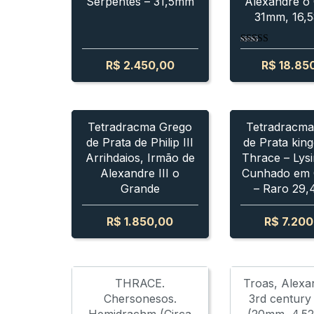
Serpentes – 31,5mm
Alexandre o
31mm, 16,
Avaliação
5.00
R$
2.450,00
R$
18.85
de 5
III ARRIHDAIOS
PHILIP III ARRIHDAIOS
LYSIMACHUS
PHILIP III ARRIHDAIOS
LYSIMACHUS
LY
Tetradracma Grego
Tetradracma
de Prata de Philip III
de Prata kin
Arrihdaios, Irmão de
Thrace – Lys
Alexandre III o
Cunhado em 
Grande
– Raro 29
R$
1.850,00
R$
7.200
THRACE.
Troas, Alexan
Chersonesos.
3rd century