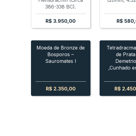
Hemidrachm (Circa
(20mm, 4.52
386-338 BC).
R$
3.950,00
R$
580,
- SAUROMATES I
TETRADRACMA PRATA DEMETRIOS II
BOSPORUS - SAUROMATES I
BOSPORUS
BOSPORUS
TET
Moeda de Bronze de
Tetradracma
Bosporos –
de Prata
Sauromates I
Demetrio
,Cunhado e
R$
2.350,00
R$
2.450