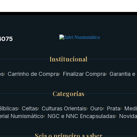
4075
Institucional
os
Carrinho de Compra
Finalizar Compra
Garantia e
Categorias
Bíblicas
Celtas
Culturas Orientais
Ouro
Prata
Medi
rial Numismático
NGC e NNC Encapsuladas
Novid
Seja o primeiro a saber