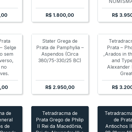
NUMISMA
,00
R$
1.800,00
R$
3.95
Prata
Stater Grega de
Tetradrac
 – Selge
Prata de Pamphylia –
Prata – Ph
ro sem
Aspendos (Circa
,Arados in 
verso,
380/75-330/25 BC)
and Type
 no
Alexander 
ves.
Grea
,00
R$
2.950,00
R$
3.20
IA TRALLES
 KINGDONS OF MACEDON
DRACMA DE LYSIMACHOS
TETRADRACMA GREGO - LYDIA TRALLES
ANTIOCHOS II THEOS
PHILIP II - KINGDONS OF MACEDO
TETRADRACMA DE LYSIMAC
ANTIOCHOS I
T
ma de
Tetradracma de
Tetradracm
eneral
Prata Grego de Philip
de Prat
s de
II Rei da Macedônia,
Antiochos I