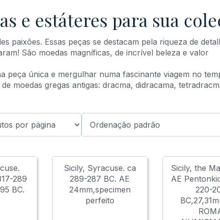
s e estáteres para sua cole
s paixões. Essas peças se destacam pela riqueza de detal
aram! São moedas magníficas, de incrível beleza e valor
a peça única e mergulhar numa fascinante viagem no tem
de moedas gregas antigas: dracma, didracama, tetradracm
acuse.
Sicily, Syracuse. ca
Sicily, the M
317-289
289-287 BC. AE
AE Pentonkio
295 BC.
24mm,specimen
220-2
perfeito
BC,27,31m
ROM