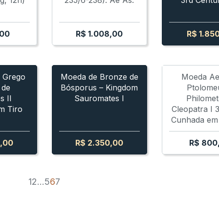
g, 12h)
235/6-238). Ae As.
3rd Centu
00
R$
1.008,00
R$
1.85
 - SAUROMATES I
 - SAUROMATES I
RADRACMA PRATA DEMETRIOS II
BOSPORUS - SAUROMATES I
BOSPORUS - SAUROMATES I
TETRADRACMA PRATA 
BOSPORU
BOSPO
 Grego
Moeda de Bronze de
Moeda Ae
 de
Bósporus – Kingdom
Ptolome
s II
Sauromates I
Philomet
m Tiro
Cleopatra I
Cunhada em
,00
R$
2.350,00
R$
800
1
2
…
5
6
7