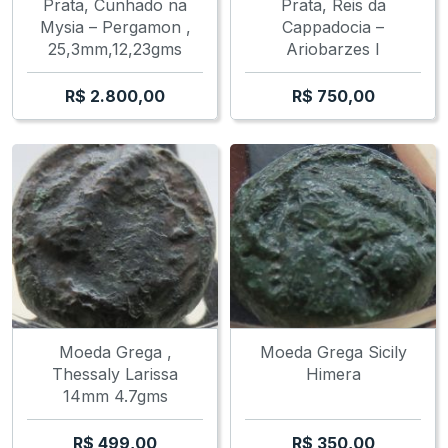
Prata, Cunhado na
Prata, Reis da
Mysia – Pergamon ,
Cappadocia –
25,3mm,12,23gms
Ariobarzes I
R$
2.800,00
R$
750,00
Moeda Grega ,
Moeda Grega Sicily
Thessaly Larissa
Himera
14mm 4.7gms
R$
499,00
R$
350,00