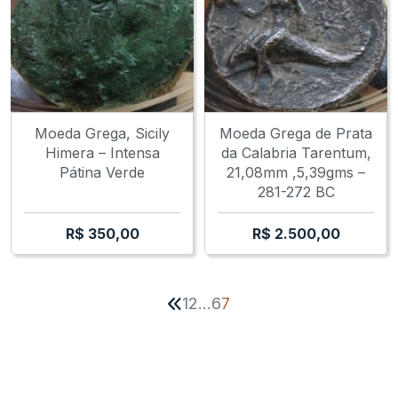
Moeda Grega, Sicily
Moeda Grega de Prata
Himera – Intensa
da Calabria Tarentum,
Pátina Verde
21,08mm ,5,39gms –
281-272 BC
R$
350,00
R$
2.500,00
1
2
…
6
7