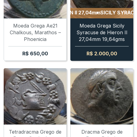
CILY SYRACUSE - HIERON II 27,04mm
SICILY SYRACUSE - 
Moeda Grega Ae21
Moeda Grega Sicily
Chalkous, Marathos –
Syracuse de Hieron II
Phoenicia
27,04mm 19,64gms
R$
650,00
R$
2.000,00
Tetradracma Grego de
Dracma Grego de