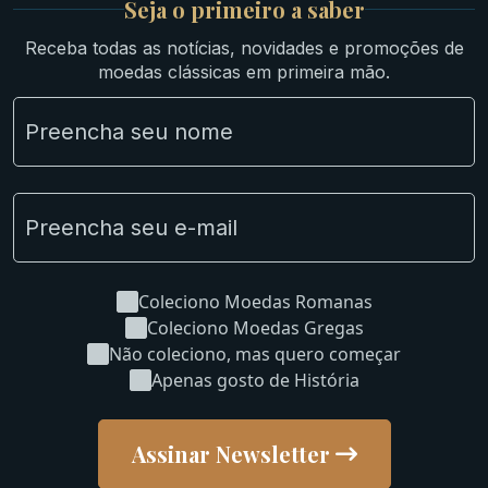
Seja o primeiro a saber
Ibéricas
Receba todas as notícias, novidades e promoções de
Lotes Grandes
moedas clássicas em primeira mão.
Material Numismático
NGC e NNC Encapsuladas
Novidades
Uncleaned Coins
Coleciono Moedas Romanas
Coleciono Moedas Gregas
Não coleciono, mas quero começar
Apenas gosto de História
Assinar Newsletter