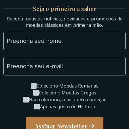
Britsh
Seja o primeiro a saber
Ibéricas
Receba todas as notícias, novidades e promoções de
Lotes Grandes
moedas clássicas em primeira mão.
Material Numismático
NGC e NNC Encapsuladas
Novidades
Uncleaned Coins
Coleciono Moedas Romanas
Coleciono Moedas Gregas
Não coleciono, mas quero começar
Apenas gosto de História
Assinar Newsletter