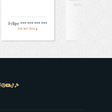
voltarei a comprar!”
Felipe *** *** *** ***
Sandiego ***
01/10/2024
12/02/2025