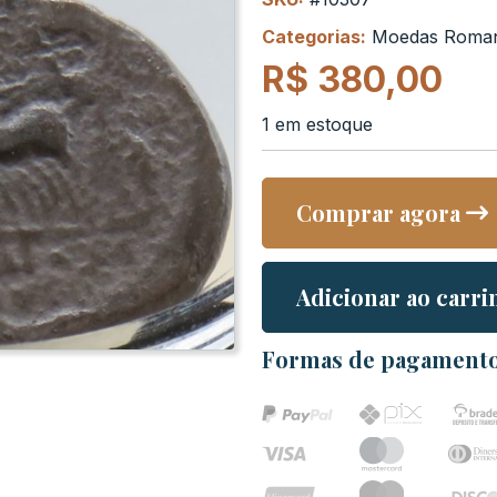
Categorias:
Moedas Roma
R$
380,00
1 em estoque
Comprar agora
Adicionar ao carri
Formas de pagament