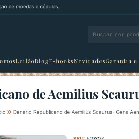
ão de moedas e cédulas.
somos
Leilão
Blog
E-books
Novidades
Garantia e
cano de Aemilius Scaur
cio
»
Denario Republicano de Aemilius Scaurus- Gens Aemi
SKU:
#10307