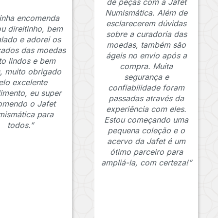
de peças com a Jafet
Numismática. Além de
inha encomenda
esclarecerem dúvidas
u direitinho, bem
sobre a curadoria das
lado e adorei os
moedas, também são
icados das moedas
ágeis no envio após a
to lindos e bem
compra. Muita
s, muito obrigado
segurança e
elo excelente
confiabilidade foram
imento, eu super
passadas através da
omendo o Jafet
experiência com eles.
ismática para
Estou começando uma
todos.”
pequena coleção e o
acervo da Jafet é um
ótimo parceiro para
ampliá-la, com certeza!”