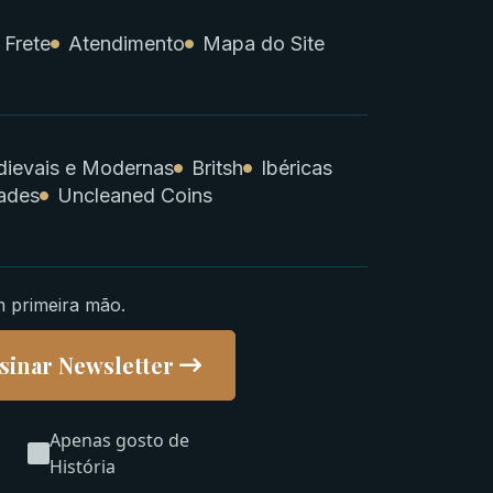
 Frete
Atendimento
Mapa do Site
ievais e Modernas
Britsh
Ibéricas
ades
Uncleaned Coins
m primeira mão.
sinar Newsletter
Apenas gosto de
História