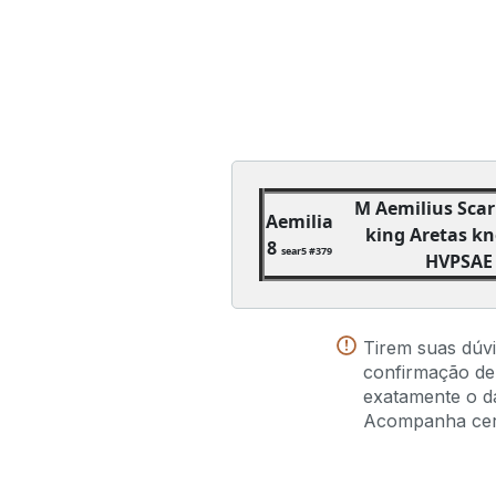
M Aemilius Scar
Aemilia
king Aretas k
8
sear5 #379
HVPSAE C
Tirem suas dúv
confirmação de
exatamente o da
Acompanha certi