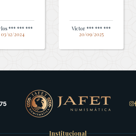
los *** *** ***
Victor *** *** ***
03/12/2024
20/09/2025
75
Institucional