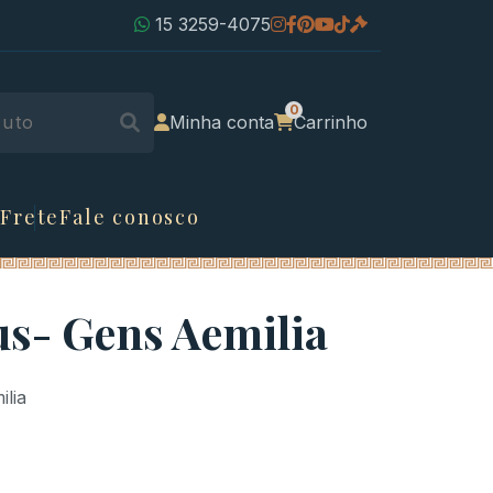
15 3259-4075
Minha conta
Carrinho
 Frete
Fale conosco
us- Gens Aemilia
lia