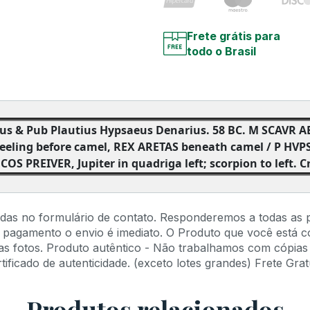
Frete grátis para
todo o Brasil
us & Pub Plautius Hypsaeus Denarius. 58 BC. M SCAVR A
neeling before camel, REX ARETAS beneath camel / P HV
OS PREIVER, Jupiter in quadriga left; scorpion to left. C
idas no formulário de contato. Responderemos a todas as 
 pagamento o envio é imediato. O Produto que você está 
s fotos. Produto autêntico - Não trabalhamos com cópias 
ficado de autenticidade. (exceto lotes grandes) Frete Gratu
Produtos relacionados