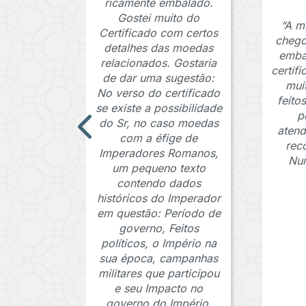
ricamente embalado.
Gostei muito do
“A m
Certificado com certos
chego
detalhes das moedas
emba
relacionados. Gostaria
certif
de dar uma sugestão:
mui
No verso do certificado
feito
se existe a possibilidade
p
do Sr, no caso moedas
atend
com a éfige de
rec
Imperadores Romanos,
Num
um pequeno texto
contendo dados
históricos do Imperador
em questão: Período de
governo, Feitos
políticos, o Império na
sua época, campanhas
militares que participou
e seu Impacto no
governo do Império.