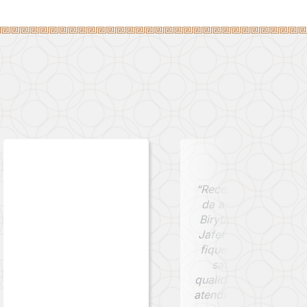
“Recebi minha moed
da antiga cidade de
Birytis, comprada na
Jafet Numismática, 
fiquei extremamente
satisfeito com a
qualidade da peça e 
atendimento. A moed