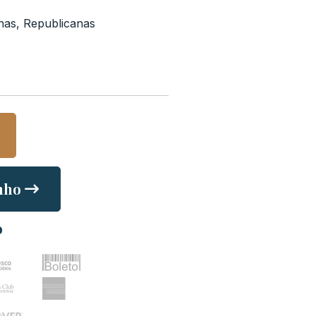
nas
,
Republicanas
nho
o