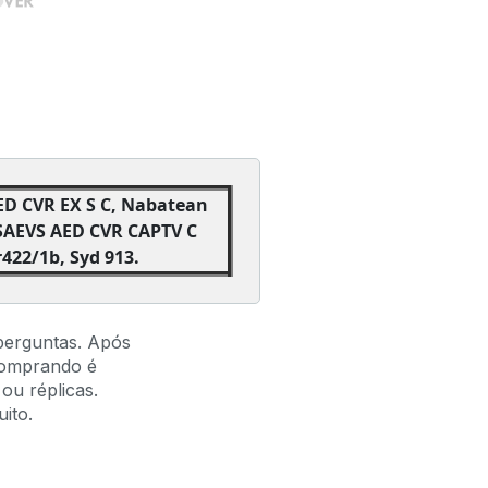
ED CVR EX S C, Nabatean
PSAEVS AED CVR CAPTV C
r422/1b, Syd 913.
perguntas. Após
comprando é
ou réplicas.
ito.