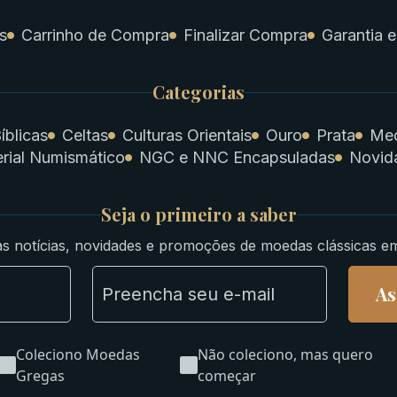
s
Carrinho de Compra
Finalizar Compra
Garantia e
Categorias
íblicas
Celtas
Culturas Orientais
Ouro
Prata
Med
rial Numismático
NGC e NNC Encapsuladas
Novid
Seja o primeiro a saber
s notícias, novidades e promoções de moedas clássicas e
As
Coleciono Moedas
Não coleciono, mas quero
Gregas
começar