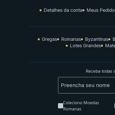
Detalhes da conta
Meus Pedido
Gregas
Romanas
Byzantinas
B
Lotes Grandes
Mate
Receba todas a
Coleciono Moedas
Romanas