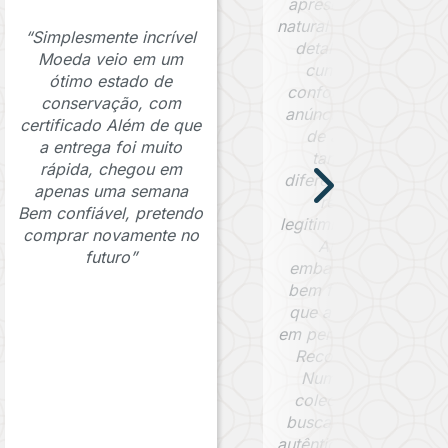
apresenta uma pátin
natural bem preservad
“Simplesmente incrível
detalhes visíveis da
Moeda veio em um
cunhagem e está
ótimo estado de
conforme descrito n
conservação, com
anúncio. O certificad
certificado Além de que
de autenticidade
a entrega foi muito
também foi um
rápida, chegou em
diferencial importante
apenas uma semana
reforçando a
Bem confiável, pretendo
legitimidade da moed
comprar novamente no
Além disso, a
futuro”
embalagem foi muit
bem feita, garantind
que a peça chegass
em perfeitas condiçõe
Recomendo a Jafet
Numismática para
colecionadores que
buscam peças raras 
autênticas. Com certe