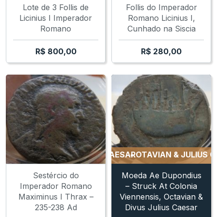
Lote de 3 Follis de
Follis do Imperador
Licinius I Imperador
Romano Licinius I,
Romano
Cunhado na Siscia
R$
800,00
R$
280,00
OTAVIAN & JULIUS CAESAR
OTAVIAN & JULIUS CAE
Sestércio do
Moeda Ae Dupondius
Imperador Romano
– Struck At Colonia
Maximinus I Thrax –
Viennensis, Octavian &
235-238 Ad
Divus Julius Caesar