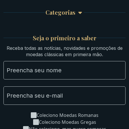
Garantia e Frete
Culturas Orientais
Categorias
Atendimento
Ouro
Mapa do Site
Prata
Medievais e Modernas
Britsh
Seja o primeiro a saber
Ibéricas
Receba todas as notícias, novidades e promoções de
Lotes Grandes
moedas clássicas em primeira mão.
Material Numismático
NGC e NNC Encapsuladas
Novidades
Uncleaned Coins
Coleciono Moedas Romanas
Coleciono Moedas Gregas
Não coleciono, mas quero começar