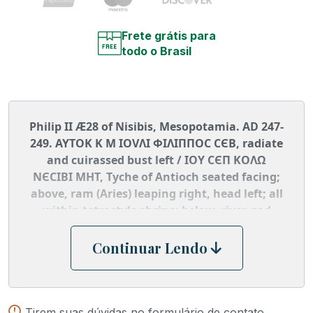
Frete grátis para
todo o Brasil
Philip II Æ28 of Nisibis, Mesopotamia. AD 247-
249. AYTOK K M IOVΛI ΦIΛIΠΠOC CЄB, radiate
and cuirassed bust left / IOY CЄΠ KOΛΩ
NЄCIBI MHT, Tyche of Antioch seated facing;
above, ram (Aries) leaping right, head left; all
within tetrastyle shrine; below, river-god
Euphrates swimming right. Cf. BMC 22-3
(Philip I); cf. SNG Copenhagen 240 (same); cf.
Continuar Lendo
Lindgren II 2604 (same); Roma e62, 718. 10.63g,
28mm, 6h.
Tirem suas dúvidas no formulário de contato.