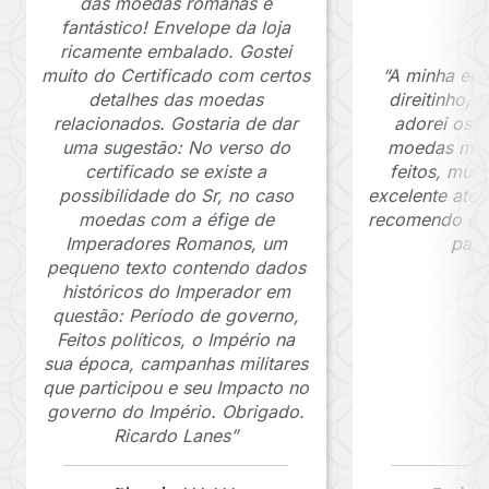
das moedas romanas é
fantástico! Envelope da loja
ricamente embalado. Gostei
muito do Certificado com certos
“A minha en
detalhes das moedas
direitinho,
relacionados. Gostaria de dar
adorei os c
uma sugestão: No verso do
moedas muit
certificado se existe a
feitos, mui
possibilidade do Sr, no caso
excelente ate
moedas com a éfige de
recomendo o J
Imperadores Romanos, um
para
pequeno texto contendo dados
históricos do Imperador em
questão: Período de governo,
Feitos políticos, o Império na
sua época, campanhas militares
que participou e seu Impacto no
governo do Império. Obrigado.
Ricardo Lanes”