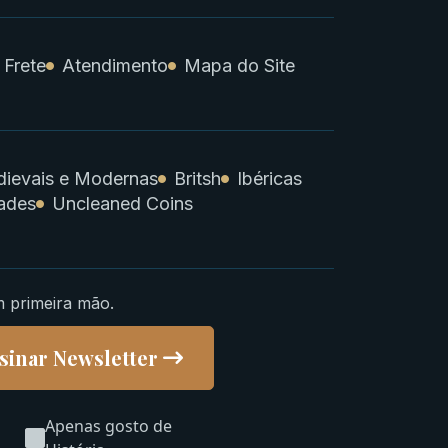
 Frete
Atendimento
Mapa do Site
ievais e Modernas
Britsh
Ibéricas
ades
Uncleaned Coins
m primeira mão.
sinar Newsletter
Apenas gosto de