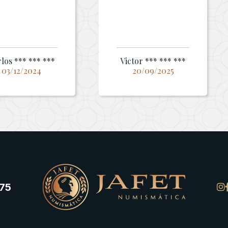
los *** *** ***
Victor *** *** ***
03/12/2024
20/09/2025
75