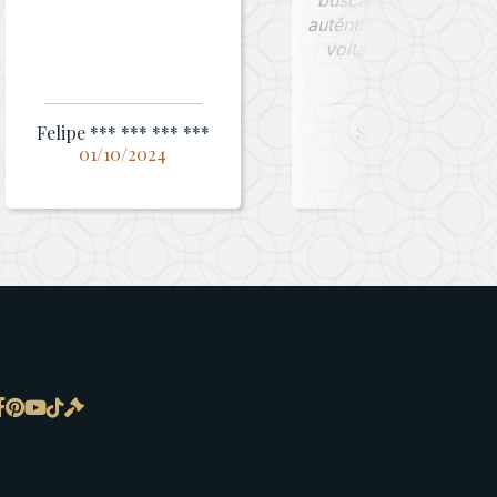
buscam peças raras 
autênticas. Com certe
voltarei a comprar!”
Felipe *** *** *** ***
Sandiego ***
01/10/2024
12/02/2025