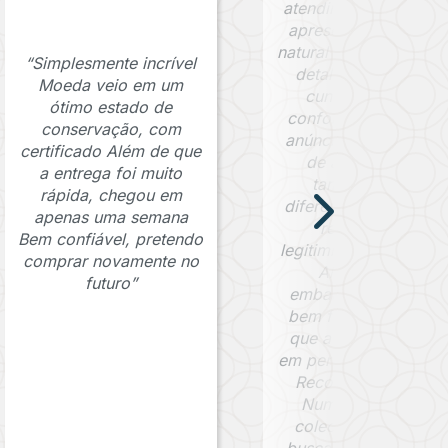
atendimento. A moed
apresenta uma pátin
natural bem preservad
“Simplesmente incrível
detalhes visíveis da
Moeda veio em um
cunhagem e está
ótimo estado de
conforme descrito n
conservação, com
anúncio. O certificad
certificado Além de que
de autenticidade
a entrega foi muito
também foi um
rápida, chegou em
diferencial importante
apenas uma semana
reforçando a
Bem confiável, pretendo
legitimidade da moed
comprar novamente no
Além disso, a
futuro”
embalagem foi muit
bem feita, garantind
que a peça chegass
em perfeitas condiçõe
Recomendo a Jafet
Numismática para
colecionadores que