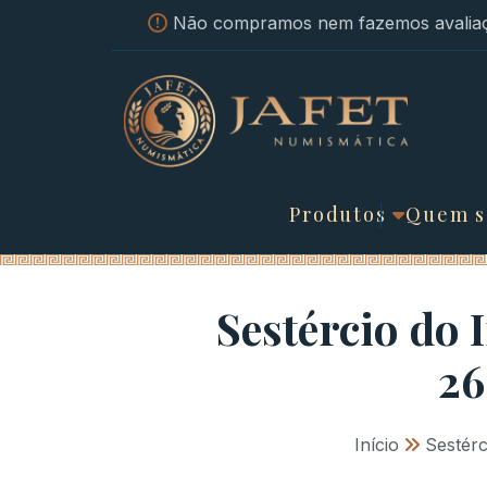
Não compramos nem fazemos avaliaç
Produtos
Quem 
Sestércio do
26
Início
»
Sestér