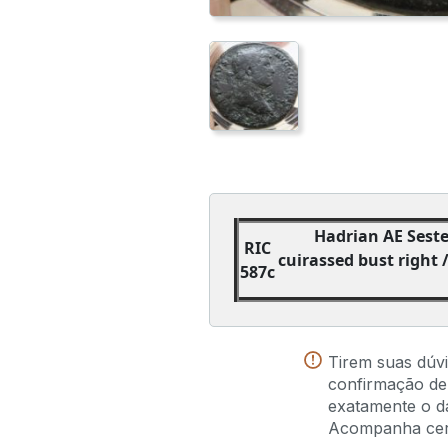
Hadrian AE Seste
RIC
cuirassed bust right /
587c
Tirem suas dúv
confirmação de
exatamente o da
Acompanha certi