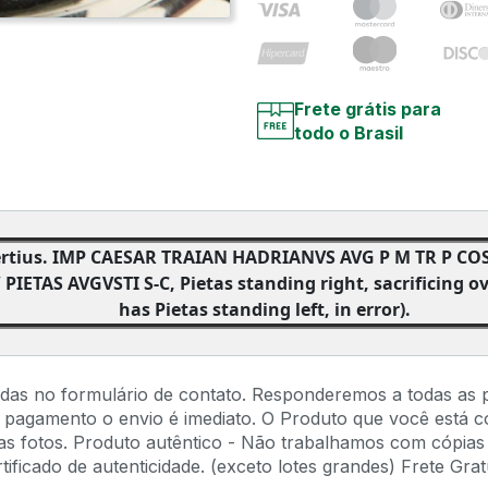
Frete grátis para
todo o Brasil
rtius. IMP CAESAR TRAIAN HADRIANVS AVG P M TR P COS I
 PIETAS AVGVSTI S-C, Pietas standing right, sacrificing ove
has Pietas standing left, in error).
idas no formulário de contato. Responderemos a todas as 
 pagamento o envio é imediato. O Produto que você está 
s fotos. Produto autêntico - Não trabalhamos com cópias 
ficado de autenticidade. (exceto lotes grandes) Frete Gratu