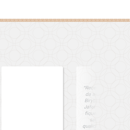
“Recebi minha moed
da antiga cidade de
Birytis, comprada na
Jafet Numismática, 
fiquei extremamente
satisfeito com a
qualidade da peça e 