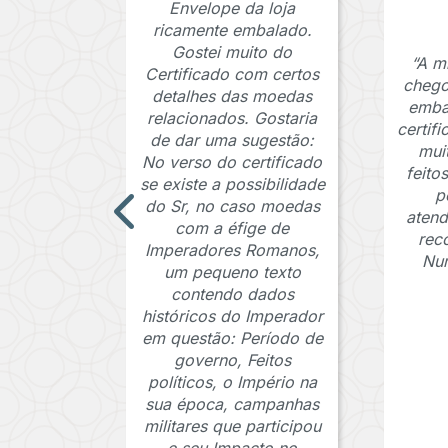
Envelope da loja
ricamente embalado.
Gostei muito do
“A m
Certificado com certos
chego
detalhes das moedas
emba
relacionados. Gostaria
certif
de dar uma sugestão:
mui
No verso do certificado
feito
se existe a possibilidade
p
do Sr, no caso moedas
atend
com a éfige de
rec
Imperadores Romanos,
Num
um pequeno texto
contendo dados
históricos do Imperador
em questão: Período de
governo, Feitos
políticos, o Império na
sua época, campanhas
militares que participou