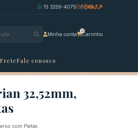
15 3259-4075
Minha conta
Carrinho
 Frete
Fale conosco
rian 32,52mm,
tas
erso com Pietas