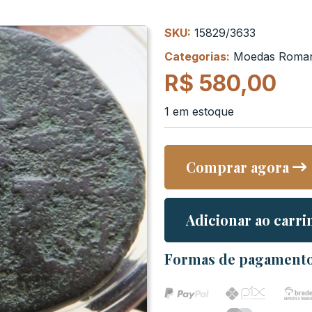
SKU:
15829/3633
Categorias:
Moedas Roma
R$
580,00
1 em estoque
Comprar agora
Adicionar ao carri
Formas de pagament