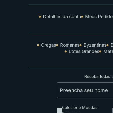
Detalhes da conta
Meus Pedido
Gregas
Romanas
Byzantinas
B
Lotes Grandes
Mate
Receba todas a
Coleciono Moedas