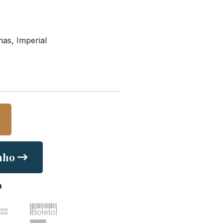
nas
,
Imperial
nho
o