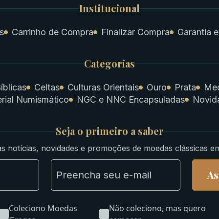
Institucional
s
Carrinho de Compra
Finalizar Compra
Garantia e
Categorias
íblicas
Celtas
Culturas Orientais
Ouro
Prata
Med
rial Numismático
NGC e NNC Encapsuladas
Novid
Seja o primeiro a saber
s notícias, novidades e promoções de moedas clássicas e
As
Coleciono Moedas
Não coleciono, mas quero