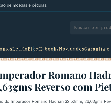
ão de moedas e cédulas.
somos
Leilão
Blog
E-books
Novidades
Garantia e
 Imperador Romano Had
,63gms Reverso com Pie
cio do Imperador Romano Hadrian 32,52mm, 26,63gms Rev