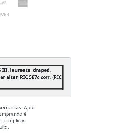
II, laureate, draped,
r altar. RIC 587c corr. (RIC
perguntas. Após
comprando é
ou réplicas.
ito.