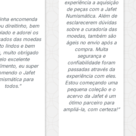
experiência a aquisição
de peças com a Jafet
Numismática. Além de
inha encomenda
esclarecerem dúvidas
u direitinho, bem
sobre a curadoria das
lado e adorei os
moedas, também são
icados das moedas
ágeis no envio após a
to lindos e bem
compra. Muita
s, muito obrigado
segurança e
elo excelente
confiabilidade foram
imento, eu super
passadas através da
omendo o Jafet
experiência com eles.
ismática para
Estou começando uma
todos.”
pequena coleção e o
acervo da Jafet é um
ótimo parceiro para
ampliá-la, com certeza!”