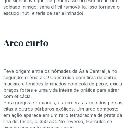
que significava que, se penetrasse no escudo de um
soldado inimigo, seria difícil removê-la. Isso tornava o
escudo inútil e teria de ser eliminado!
Arco curto
Teve origem entre os nômades da Ásia Central já no
segundo milênio a.C.! Construído com tiras de chifre,
madeira e tendões laminados com cola de peixe, exigia
braços fortes e uma vida inteira de prática para atirar
com eficácia.
Para gregos e romanos, o arco era a arma dos persas,
citas e outros bárbaros exóticos. Um arco composto
em ação aparece em um raro tetradracma de prata da
ilha de Tasos, c. 350 a.C. No reverso, Hércules se
ajoelha enquanto puxa seu arco.