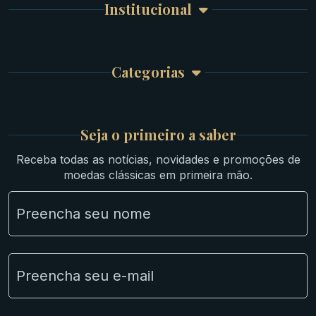
Meus Pedidos
Byzantinas
Institucional
Carrinho de Compra
Bíblicas
Finalizar Compra
Celtas
Garantia e Frete
Culturas Orientais
Categorias
Atendimento
Ouro
Mapa do Site
Prata
Medievais e Modernas
Britsh
Seja o primeiro a saber
Ibéricas
Receba todas as notícias, novidades e promoções de
Lotes Grandes
moedas clássicas em primeira mão.
Material Numismático
NGC e NNC Encapsuladas
Novidades
Uncleaned Coins