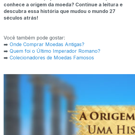
conhece a origem da moeda? Continue a leitura e
descubra essa história que mudou o mundo 27
séculos atrás!
Você também pode gostar:
➡️
Onde Comprar Moedas Antigas?
➡️
Quem foi o Último Imperador Romano?
➡️
Colecionadores de Moedas Famosos