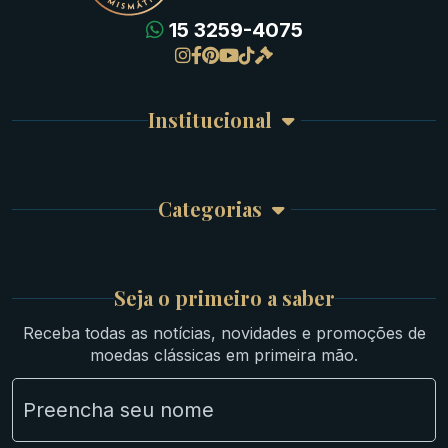
15 3259-4075
Gregas
Detalhes da conta
Romanas
Meus Pedidos
Byzantinas
Institucional
Carrinho de Compra
Bíblicas
Finalizar Compra
Celtas
Garantia e Frete
Culturas Orientais
Categorias
Atendimento
Ouro
Mapa do Site
Prata
Medievais e Modernas
Britsh
Seja o primeiro a saber
Ibéricas
Receba todas as notícias, novidades e promoções de
Lotes Grandes
moedas clássicas em primeira mão.
Material Numismático
NGC e NNC Encapsuladas
Novidades
Uncleaned Coins