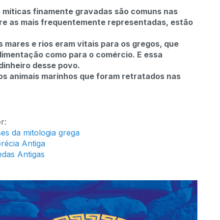
as míticas finamente gravadas são comuns nas
tre as mais frequentemente representadas, estão
s mares e rios eram vitais para os gregos, que
limentação como para o comércio. E essa
dinheiro desse povo.
 os animais marinhos que foram retratados nas
r:
es da mitologia grega
Grécia Antiga
edas Antigas