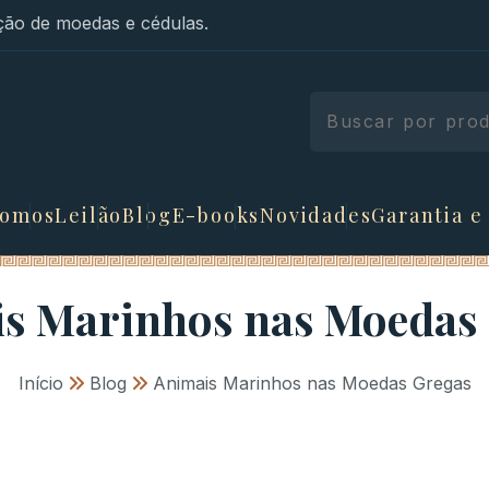
ão de moedas e cédulas.
somos
Leilão
Blog
E-books
Novidades
Garantia e
s Marinhos nas Moedas
Início
»
Blog
»
Animais Marinhos nas Moedas Gregas