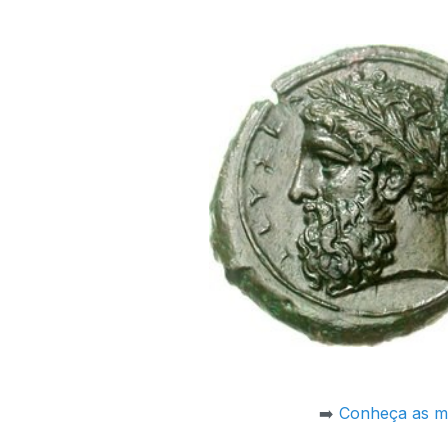
➡️
Conheça as mo