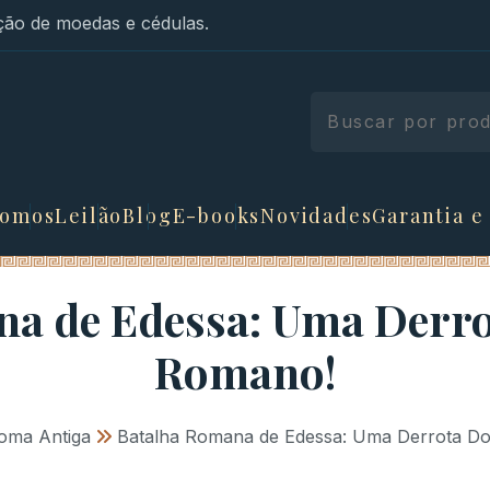
ão de moedas e cédulas.
somos
Leilão
Blog
E-books
Novidades
Garantia e
na de Edessa: Uma Derro
Romano!
oma Antiga
»
Batalha Romana de Edessa: Uma Derrota D