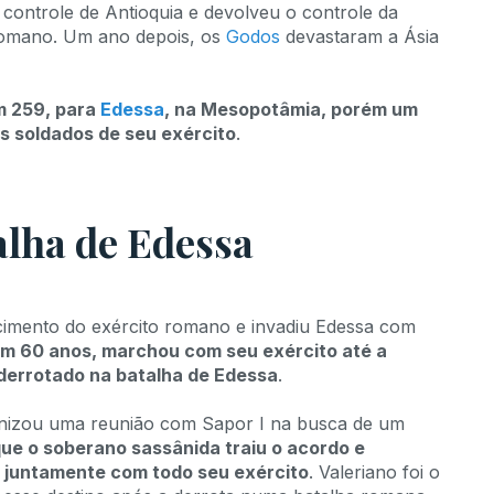
controle de Antioquia e devolveu o controle da
 Romano. Um ano depois, os
Godos
devastaram a Ásia
m 259, para
Edessa
, na Mesopotâmia, porém um
s soldados de seu exército
.
alha de Edessa
cimento do exército romano e invadiu Edessa com
com 60 anos, marchou com seu exército até a
 derrotado na batalha de Edessa
.
anizou uma reunião com Sapor I na busca de um
 que o soberano sassânida traiu o acordo e
 juntamente com todo seu exército
. Valeriano foi o