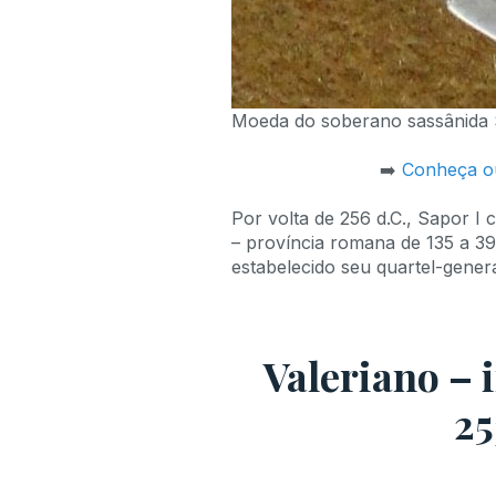
Moeda do soberano sassânida 
➡️
Conheça ou
Por volta de 256 d.C., Sapor I
– província romana de 135 a 39
estabelecido seu quartel-gener
Valeriano –
25