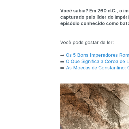
Você sabia? Em 260 d.C., o i
capturado pelo líder do impér
episódio conhecido como bat
Você pode gostar de ler:
➡️
Os 5 Bons Imperadores Rom
➡️
O Que Significa a Coroa de 
➡️
As Moedas de Constantino: O