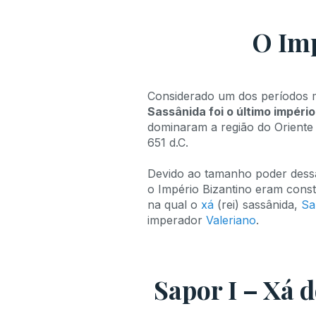
O Imp
Considerado um dos períodos ma
Sassânida foi o último impéri
dominaram a região do Oriente 
651 d.C.
Devido ao tamanho poder dessa
o Império Bizantino eram const
na qual o
xá
(rei) sassânida,
Sa
imperador
Valeriano
.
Sapor I – Xá 