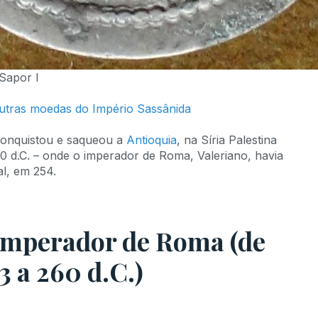
Sapor I
tras moedas do Império Sassânida
 conquistou e saqueou a
Antioquia
, na Síria Palestina
0 d.C. – onde o imperador de Roma, Valeriano, havia
al, em 254.
 imperador de Roma (de
3 a 260 d.C.)