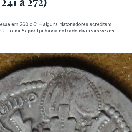
241 a 272)
ssa em 260 d.C. – alguns historiadores acreditam
.C. – o
xá Sapor I já havia entrado diversas vezes